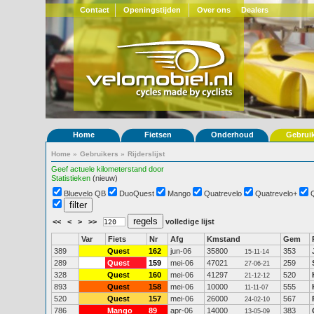
Contact
Openingstijden
Over ons
Dealers
Home
Fietsen
Onderhoud
Gebrui
Home
»
Gebruikers
»
Rijderslijst
Geef actuele kilometerstand door
Statistieken
(nieuw)
Bluevelo QB
DuoQuest
Mango
Quatrevelo
Quatrevelo+
<<
<
>
>>
volledige lijst
Var
Fiets
Nr
Afg
Kmstand
Gem
389
Quest
162
jun-06
35800
353
15-11-14
289
Quest
159
mei-06
47021
259
27-06-21
328
Quest
160
mei-06
41297
520
21-12-12
893
Quest
158
mei-06
10000
555
11-11-07
520
Quest
157
mei-06
26000
567
24-02-10
786
Mango
89
apr-06
14000
383
13-05-09