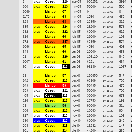
1
Quest
129
apr-05
956252
3914
3x20"
06-08-25
260
Quest
123
mrt-05
50000
506
3x20"
21-05-13
2069
Mango
67
mrt-05
0
0
01-03-05
1179
Mango
68
mrt-05
1750
459
25-06-05
623
Mango
63
mrt-05
20850
312
21-09-10
535
Quest
124
mrt-05
25200
578
3x20"
16-10-08
182
Quest
122
feb-05
60000
612
3x20"
02-04-13
616
Mango
66
feb-05
21000
196
09-01-14
172
Quest
147
feb-05
60859
574
3x20"
29-11-13
1066
Mango
65
feb-05
4250
493
21-10-05
648
Mango
60
jan-05
20000
458
21-08-08
21
Quest
120
jan-05
126120
840
3x20"
04-07-17
1007
Mango
61
jan-05
6021
464
31-01-06
60
Quest
119
jan-05
95130
1067
3x20"
06-06-12
19
Mango
57
dec-04
126853
547
26-03-24
142
Quest
118
dec-04
66908
766
3x20"
10-03-12
249
Mango
59
dec-04
50495
470
12-11-13
259
Quest
121
dec-04
50000
703
3x20"
04-11-10
465
Quest
117
dec-04
30000
672
3x20"
19-08-08
626
Quest
115
nov-04
20753
191
3x20"
16-11-13
89
Mango
58
nov-04
80000
311
06-04-26
686
Quest
113
nov-04
18083
93
3x20"
07-01-21
617
Quest
110
nov-04
21000
105
3x20"
12-07-21
180
Quest
112
nov-04
60000
249
3x20"
05-12-24
798
Quest
111
okt-04
13242
147
3x20"
06-04-12
301
Quest
114
okt-04
44200
260
3x20"
12-03-19