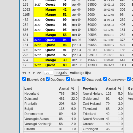
183
Quest
98
apr-04
59500
360
3x20"
08-01-18
1093
Mango
42
apr-04
3600
305
26-03-05
1165
Mango
51
apr-04
2000
98
12-12-05
462
Quest
99
mrt-04
30000
239
3x20"
11-08-14
264
Quest
96
mrt-04
50000
406
3x20"
06-06-14
816
Quest
95
mrt-04
12500
181
3x20"
03-12-09
631
Mango
55
mrt-04
20595
284
18-03-10
621
Quest
94
feb-04
20958
373
3x20"
04-10-08
131
Quest
93
jan-04
69656
424
3x20"
06-09-17
396
Quest
91
jan-04
35100
186
3x20"
17-09-19
223
Quest
92
jan-04
53910
460
3x20"
01-10-13
654
Mango
39
dec-03
19663
647
27-06-06
17
Quest
89
dec-03
133000
1111
3x20"
18-11-13
<<
<
>
>>
volledige lijst
Bluevelo QB
DuoQuest
Mango
Quatrevelo
Quatrevelo+
Land
Aantal
%
Provincie
Aantal
%
Ge
Nederland
765
36.0
Noord Holland
126
5.0
Ma
Duitsland
481
22.0
Gelderland
91
4.0
Vr
Frankrijk
208
9.0
Zuid Holland
79
3.0
België
135
6.0
Flevoland
63
2.0
Denemarken
89
4.0
Friesland
42
1.0
Verenigde Staten
88
4.0
Noord Brabant
41
1.0
Verenigd Koninkrijk
58
2.0
Utrecht
40
1.0
Finland
41
1.0
Groningen
36
1.0