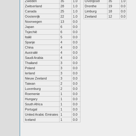
Zweden
35
1.0
Overijssel
35
1.0
Zwitserland
28
1.0
Drenthe
19
0.0
Canada
25
1.0
Limburg
18
0.0
Oostenrijk
22
1.0
Zeeland
12
0.0
Noorwegen
13
0.0
Japan
6
0.0
Tsjechië
6
0.0
Italië
5
0.0
Spanje
4
0.0
China
4
0.0
Australië
4
0.0
Saudi Arabia
4
0.0
Thailand
3
0.0
Poland
3
0.0
Ierland
3
0.0
Nieuw Zeeland
3
0.0
Taiwan
2
0.0
Luxenburg
2
0.0
Roemenie
1
0.0
Hungary
1
0.0
South Africa
1
0.0
Portugal
1
0.0
United Arabic Emirates
1
0.0
Iceland
1
0.0