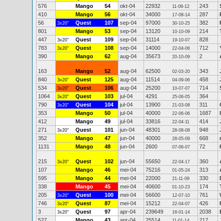
576
Mango
54
okt-04
22932
243
11-08-12
410
Mango
56
okt-04
34000
287
17-08-14
56
Quest
107
sep-04
97000
382
3x20"
30-10-25
801
Mango
53
sep-04
13120
214
10-10-09
447
Quest
109
sep-04
31114
828
3x20"
19-10-07
783
Quest
108
sep-04
14000
712
3x20"
22-04-06
390
Mango
62
aug-04
35673
2
20-10-09
163
Mango
52
aug-04
62500
343
02-03-20
840
Quest
125
aug-04
11514
458
3x20"
04-09-06
534
Quest
106
aug-04
25200
714
3x20"
10-07-07
1064
Quest
103
jul-04
4291
364
3x20"
25-06-05
790
Quest
104
jul-04
13900
311
3x20"
21-03-08
353
Mango
50
jul-04
40000
1687
22-06-06
412
Mango
49
jul-04
33816
414
22-04-11
271
Quest
101
jun-04
48301
948
3x20"
28-08-08
352
Mango
47
jun-04
40000
668
28-05-09
1131
Mango
48
jun-04
2600
72
07-06-07
215
Quest
102
jun-04
55650
360
3x20"
22-04-17
107
Mango
46
mei-04
75216
313
01-05-24
595
Mango
44
mei-04
22000
330
21-11-09
338
Mango
45
mei-04
40600
174
01-10-23
205
Quest
100
mei-04
56600
761
3x20"
12-07-10
746
Quest
87
mei-04
15212
426
3x20"
22-04-07
3
Quest
97
apr-04
239649
2038
3x20"
16-01-14
527
Mango
43
apr-04
25514
217
11-01-14