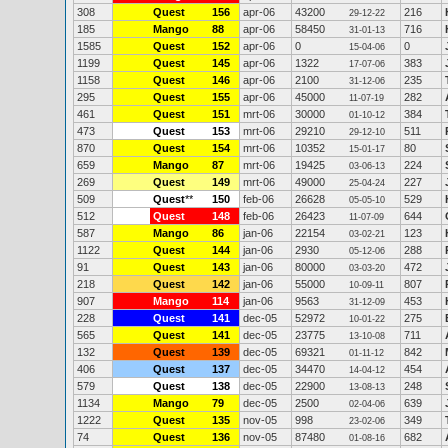
308
Quest
156
apr-06
43200
216
29-12-22
185
Mango
88
apr-06
58450
716
31-01-13
1585
Quest
152
apr-06
0
0
15-04-06
1199
Quest
145
apr-06
1322
383
17-07-06
1158
Quest
146
apr-06
2100
235
31-12-06
295
Quest
155
apr-06
45000
282
11-07-19
461
Quest
151
mrt-06
30000
384
01-10-12
473
Quest
153
mrt-06
29210
511
29-12-10
870
Quest
154
mrt-06
10352
80
15-01-17
659
Mango
87
mrt-06
19425
224
03-06-13
269
Quest
149
mrt-06
49000
227
25-04-24
509
Quest
**
150
feb-06
26628
529
05-05-10
512
Quest
148
feb-06
26423
644
11-07-09
587
Mango
86
jan-06
22154
123
03-02-21
1122
Quest
144
jan-06
2930
288
05-12-06
91
Quest
143
jan-06
80000
472
03-03-20
218
Quest
142
jan-06
55000
807
10-09-11
907
Mango
114
jan-06
9563
453
31-12-09
228
Quest
141
dec-05
52972
275
10-01-22
565
Quest
141
dec-05
23775
711
13-10-08
132
Quest
139
dec-05
69321
842
01-11-12
406
Quest
137
dec-05
34470
454
14-04-12
579
Quest
138
dec-05
22900
248
13-08-13
1134
Mango
79
dec-05
2500
639
02-04-06
1222
Quest
135
nov-05
998
349
23-02-06
74
Quest
136
nov-05
87480
682
01-08-16