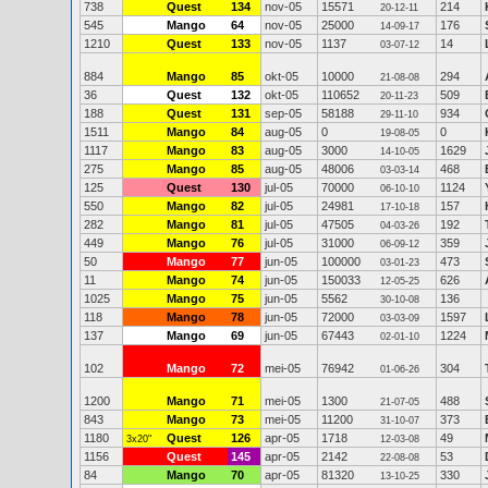
738
Quest
134
nov-05
15571
214
20-12-11
545
Mango
64
nov-05
25000
176
14-09-17
1210
Quest
133
nov-05
1137
14
03-07-12
884
Mango
85
okt-05
10000
294
21-08-08
36
Quest
132
okt-05
110652
509
20-11-23
188
Quest
131
sep-05
58188
934
29-11-10
1511
Mango
84
aug-05
0
0
19-08-05
1117
Mango
83
aug-05
3000
1629
14-10-05
275
Mango
85
aug-05
48006
468
03-03-14
125
Quest
130
jul-05
70000
1124
06-10-10
550
Mango
82
jul-05
24981
157
17-10-18
282
Mango
81
jul-05
47505
192
04-03-26
449
Mango
76
jul-05
31000
359
06-09-12
50
Mango
77
jun-05
100000
473
03-01-23
11
Mango
74
jun-05
150033
626
12-05-25
1025
Mango
75
jun-05
5562
136
30-10-08
118
Mango
78
jun-05
72000
1597
03-03-09
137
Mango
69
jun-05
67443
1224
02-01-10
102
Mango
72
mei-05
76942
304
01-06-26
1200
Mango
71
mei-05
1300
488
21-07-05
843
Mango
73
mei-05
11200
373
31-10-07
1180
Quest
126
apr-05
1718
49
3x20"
12-03-08
1156
Quest
145
apr-05
2142
53
22-08-08
84
Mango
70
apr-05
81320
330
13-10-25