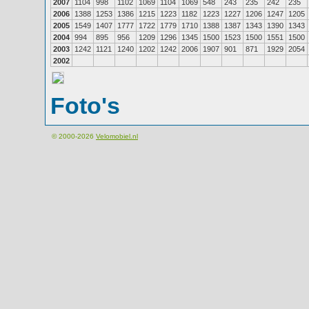
2007
1104
998
1102
1069
1104
1069
548
243
235
242
235
2006
1388
1253
1386
1215
1223
1182
1223
1227
1206
1247
1205
2005
1549
1407
1777
1722
1779
1710
1388
1387
1343
1390
1343
2004
994
895
956
1209
1296
1345
1500
1523
1500
1551
1500
2003
1242
1121
1240
1202
1242
2006
1907
901
871
1929
2054
2002
Foto's
© 2000-2026
Velomobiel.nl