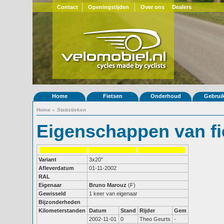
Contact
Openingstijden
Over ons
Dealers
Home
Fietsen
Onderhoud
Gebrui
Home
»
Statistieken
Eigenschappen van fi
Variant
3x20"
Afleverdatum
01-11-2002
RAL
Eigenaar
Bruno Marouz
(F)
Gewisseld
1 keer van eigenaar
Bijzonderheden
Kilometerstanden
Datum
Stand
Rijder
Gem
2002-11-01
0
Theo Geurts
-