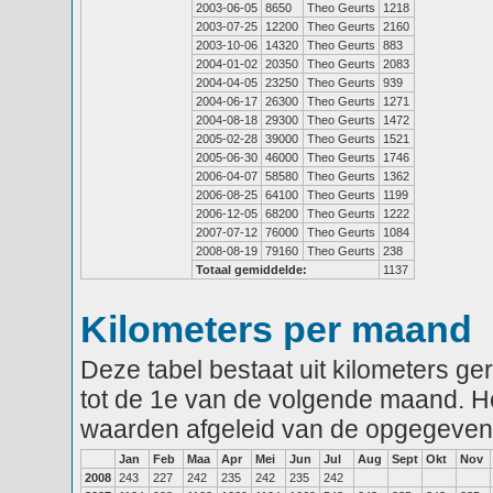
2003-06-05
8650
Theo Geurts
1218
2003-07-25
12200
Theo Geurts
2160
2003-10-06
14320
Theo Geurts
883
2004-01-02
20350
Theo Geurts
2083
2004-04-05
23250
Theo Geurts
939
2004-06-17
26300
Theo Geurts
1271
2004-08-18
29300
Theo Geurts
1472
2005-02-28
39000
Theo Geurts
1521
2005-06-30
46000
Theo Geurts
1746
2006-04-07
58580
Theo Geurts
1362
2006-08-25
64100
Theo Geurts
1199
2006-12-05
68200
Theo Geurts
1222
2007-07-12
76000
Theo Geurts
1084
2008-08-19
79160
Theo Geurts
238
Totaal gemiddelde:
1137
Kilometers per maand
Deze tabel bestaat uit kilometers g
tot de 1e van de volgende maand. He
waarden afgeleid van de opgegeven
Jan
Feb
Maa
Apr
Mei
Jun
Jul
Aug
Sept
Okt
Nov
2008
243
227
242
235
242
235
242