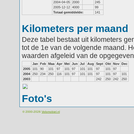
2004-04-05
2000
245
2005-12-12
4000
99
Totaal gemiddelde:
141
Kilometers per maand
Deze tabel bestaat uit kilometers g
tot de 1e van de volgende maand. He
waarden afgeleid van de opgegeven
Jan
Feb
Maa
Apr
Mei
Jun
Jul
Aug
Sept
Okt
Nov
Dec
2005
101
90
101
97
101
97
101
101
97
101
97
2004
250
234
250
116
101
97
101
101
97
101
97
101
2003
242
250
242
250
Foto's
© 2000-2026
Velomobiel.nl