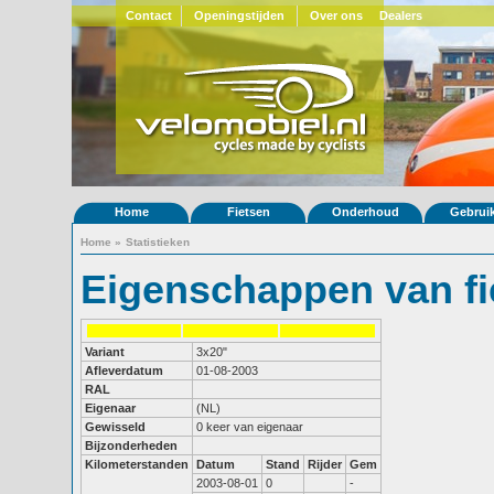
Contact
Openingstijden
Over ons
Dealers
Home
Fietsen
Onderhoud
Gebrui
Home
»
Statistieken
Eigenschappen van fi
Variant
3x20"
Afleverdatum
01-08-2003
RAL
Eigenaar
(NL)
Gewisseld
0 keer van eigenaar
Bijzonderheden
Kilometerstanden
Datum
Stand
Rijder
Gem
2003-08-01
0
-