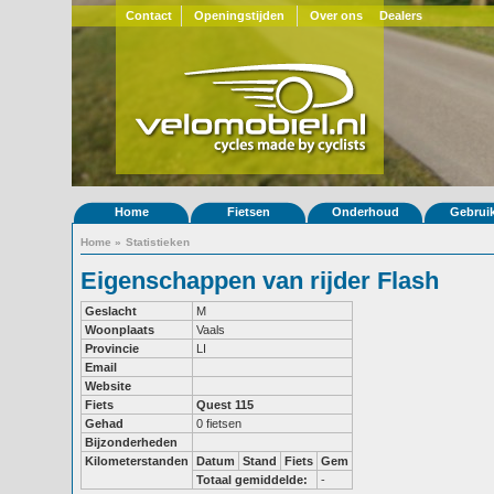
Contact
Openingstijden
Over ons
Dealers
Home
Fietsen
Onderhoud
Gebrui
Home
»
Statistieken
Eigenschappen van rijder Flash
Geslacht
M
Woonplaats
Vaals
Provincie
LI
Email
Website
Fiets
Quest 115
Gehad
0 fietsen
Bijzonderheden
Kilometerstanden
Datum
Stand
Fiets
Gem
Totaal gemiddelde:
-