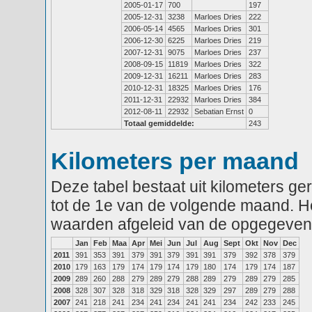
2005-01-17
700
197
2005-12-31
3238
Marloes Dries
222
2006-05-14
4565
Marloes Dries
301
2006-12-30
6225
Marloes Dries
219
2007-12-31
9075
Marloes Dries
237
2008-09-15
11819
Marloes Dries
322
2009-12-31
16211
Marloes Dries
283
2010-12-31
18325
Marloes Dries
176
2011-12-31
22932
Marloes Dries
384
2012-08-11
22932
Sebatian Ernst
0
Totaal gemiddelde:
243
Kilometers per maand
Deze tabel bestaat uit kilometers g
tot de 1e van de volgende maand. He
waarden afgeleid van de opgegeven
Jan
Feb
Maa
Apr
Mei
Jun
Jul
Aug
Sept
Okt
Nov
Dec
2011
391
353
391
379
391
379
391
391
379
392
378
379
2010
179
163
179
174
179
174
179
180
174
179
174
187
2009
289
260
288
279
289
279
288
289
279
289
279
285
2008
328
307
328
318
329
318
328
329
297
289
279
288
2007
241
218
241
234
241
234
241
241
234
242
233
245