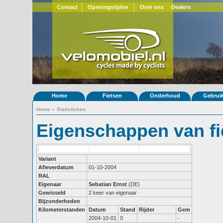
Contact
Openingstijden
Over ons
Dealers
Home
Fietsen
Onderhoud
Gebrui
Home
»
Statistieken
Eigenschappen van fi
Variant
Afleverdatum
01-10-2004
RAL
Eigenaar
Sebatian Ernst
(DE)
Gewisseld
2 keer van eigenaar
Bijzonderheden
Kilometerstanden
Datum
Stand
Rijder
Gem
2004-10-01
0
-