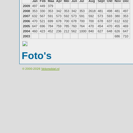
Jan
Feb
Maa
Apr
Mei
Jun
Jul
Aug
Sept
Okt
Nov
Dec
2009
497
449
379
2008
353
330
353
342
353
342
353
2618
481
498
481
497
2007
632
567
591
573
592
573
591
592
573
593
380
353
2006
470
521
699
678
700
678
700
700
678
637
612
632
2005
647
696
784
759
785
760
764
470
454
470
455
469
2004
460
423
452
236
212
562
1000
840
627
648
626
647
2003
686
710
Foto's
© 2000-2026
Velomobiel.nl