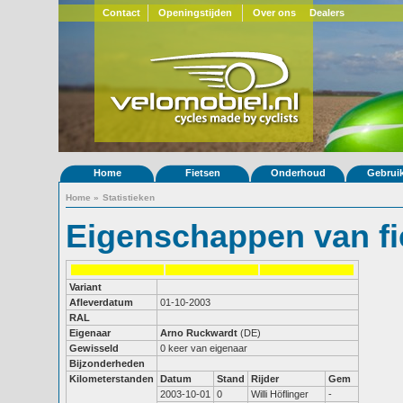
Contact
Openingstijden
Over ons
Dealers
Home
Fietsen
Onderhoud
Gebrui
Home
»
Statistieken
Eigenschappen van fi
Variant
Afleverdatum
01-10-2003
RAL
Eigenaar
Arno Ruckwardt
(DE)
Gewisseld
0 keer van eigenaar
Bijzonderheden
Kilometerstanden
Datum
Stand
Rijder
Gem
2003-10-01
0
Willi Höflinger
-