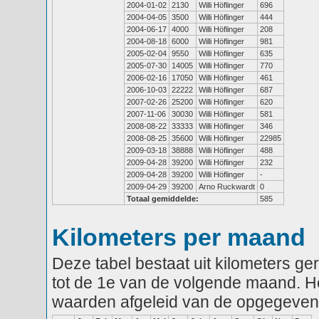
2004-01-02
2130
Willi Höflinger
696
2004-04-05
3500
Willi Höflinger
444
2004-06-17
4000
Willi Höflinger
208
2004-08-18
6000
Willi Höflinger
981
2005-02-04
9550
Willi Höflinger
635
2005-07-30
14005
Willi Höflinger
770
2006-02-16
17050
Willi Höflinger
461
2006-10-03
22222
Willi Höflinger
687
2007-02-26
25200
Willi Höflinger
620
2007-11-06
30030
Willi Höflinger
581
2008-08-22
33333
Willi Höflinger
346
2008-08-25
35600
Willi Höflinger
22985
2009-03-18
38888
Willi Höflinger
488
2009-04-28
39200
Willi Höflinger
232
2009-04-28
39200
Willi Höflinger
-
2009-04-29
39200
Arno Ruckwardt
0
Totaal gemiddelde:
585
Kilometers per maand
Deze tabel bestaat uit kilometers g
tot de 1e van de volgende maand. He
waarden afgeleid van de opgegeven