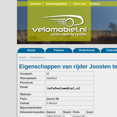
Contact
Openingstijden
Over ons
Dealers
Home
Fietsen
Onderhoud
Gebrui
Home
»
Statistieken
Eigenschappen van rijder Joosten t
Geslacht
M
Woonplaats
Steinfurt
Provincie
Email
Website
Fiets
Quest 58
Gehad
0 fietsen
Bijzonderheden
Kilometerstanden
Datum
Stand
Fiets
Gem
2002-07-01
0
Quest 58
-