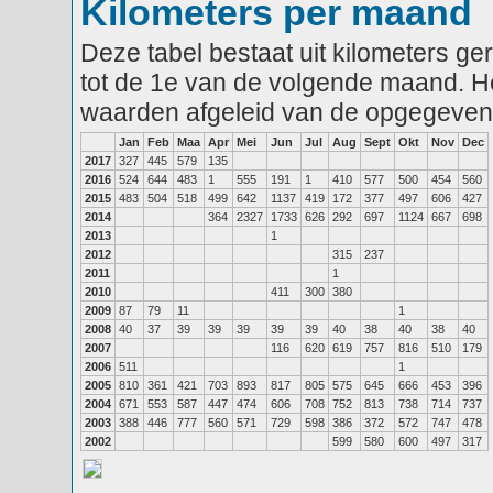
Kilometers per maand
Deze tabel bestaat uit kilometers g
tot de 1e van de volgende maand. He
waarden afgeleid van de opgegeven
Jan
Feb
Maa
Apr
Mei
Jun
Jul
Aug
Sept
Okt
Nov
Dec
2017
327
445
579
135
2016
524
644
483
1
555
191
1
410
577
500
454
560
2015
483
504
518
499
642
1137
419
172
377
497
606
427
2014
364
2327
1733
626
292
697
1124
667
698
2013
1
2012
315
237
2011
1
2010
411
300
380
2009
87
79
11
1
2008
40
37
39
39
39
39
39
40
38
40
38
40
2007
116
620
619
757
816
510
179
2006
511
1
2005
810
361
421
703
893
817
805
575
645
666
453
396
2004
671
553
587
447
474
606
708
752
813
738
714
737
2003
388
446
777
560
571
729
598
386
372
572
747
478
2002
599
580
600
497
317