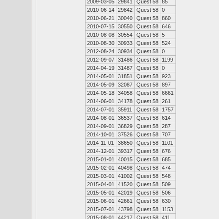
2009-03-05
29841
Quest 58
85
2010-06-14
29842
Quest 58
0
2010-06-21
30040
Quest 58
860
2010-07-15
30550
Quest 58
646
2010-08-08
30554
Quest 58
5
2010-08-30
30933
Quest 58
524
2012-08-24
30934
Quest 58
0
2012-09-07
31486
Quest 58
1199
2014-04-19
31487
Quest 58
0
2014-05-01
31851
Quest 58
923
2014-05-09
32087
Quest 58
897
2014-05-18
34058
Quest 58
6661
2014-06-01
34178
Quest 58
261
2014-07-01
35911
Quest 58
1757
2014-08-01
36537
Quest 58
614
2014-09-01
36829
Quest 58
287
2014-10-01
37526
Quest 58
707
2014-11-01
38650
Quest 58
1101
2014-12-01
39317
Quest 58
676
2015-01-01
40015
Quest 58
685
2015-02-01
40498
Quest 58
474
2015-03-01
41002
Quest 58
548
2015-04-01
41520
Quest 58
509
2015-05-01
42019
Quest 58
506
2015-06-01
42661
Quest 58
630
2015-07-01
43798
Quest 58
1153
2015-08-01
44217
Quest 58
411