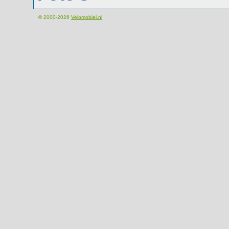
© 2000-2026
Velomobiel.nl