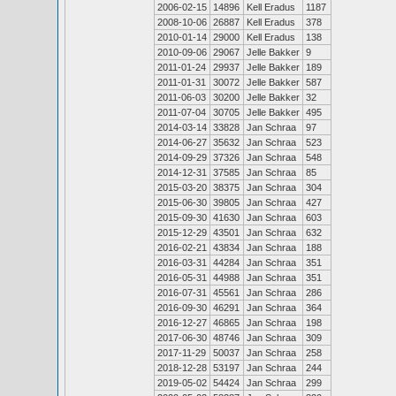
2006-02-15
14896
Kell Eradus
1187
2008-10-06
26887
Kell Eradus
378
2010-01-14
29000
Kell Eradus
138
2010-09-06
29067
Jelle Bakker
9
2011-01-24
29937
Jelle Bakker
189
2011-01-31
30072
Jelle Bakker
587
2011-06-03
30200
Jelle Bakker
32
2011-07-04
30705
Jelle Bakker
495
2014-03-14
33828
Jan Schraa
97
2014-06-27
35632
Jan Schraa
523
2014-09-29
37326
Jan Schraa
548
2014-12-31
37585
Jan Schraa
85
2015-03-20
38375
Jan Schraa
304
2015-06-30
39805
Jan Schraa
427
2015-09-30
41630
Jan Schraa
603
2015-12-29
43501
Jan Schraa
632
2016-02-21
43834
Jan Schraa
188
2016-03-31
44284
Jan Schraa
351
2016-05-31
44988
Jan Schraa
351
2016-07-31
45561
Jan Schraa
286
2016-09-30
46291
Jan Schraa
364
2016-12-27
46865
Jan Schraa
198
2017-06-30
48746
Jan Schraa
309
2017-11-29
50037
Jan Schraa
258
2018-12-28
53197
Jan Schraa
244
2019-05-02
54424
Jan Schraa
299