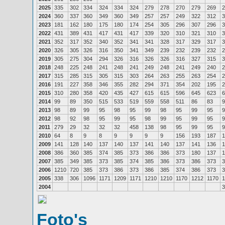
2025
335
302
334
324
334
324
279
278
270
279
269
2
2024
360
337
360
349
360
349
257
257
249
322
312
3
2023
181
162
180
175
180
174
254
305
296
307
296
3
2022
431
389
431
417
431
417
339
320
310
321
310
3
2021
352
317
352
340
352
341
341
328
317
329
317
3
2020
326
305
326
316
350
341
349
239
232
239
232
2
2019
305
275
304
294
326
316
326
326
316
327
315
3
2018
248
225
248
241
248
241
249
248
241
249
240
2
2017
315
285
315
305
315
303
264
263
255
263
254
2
2016
191
227
358
346
355
282
294
371
354
202
195
2
2015
310
280
358
420
435
427
615
615
596
645
623
6
2014
99
89
350
515
533
519
559
558
511
86
83
9
2013
98
89
99
95
98
95
99
98
95
99
95
9
2012
98
92
98
95
99
95
98
99
95
99
95
9
2011
279
29
32
32
32
458
138
98
95
99
95
9
2010
64
8
9
8
9
9
9
9
156
193
187
1
2009
141
128
140
137
140
137
141
140
137
141
136
1
2008
386
360
385
374
385
373
386
386
373
180
137
1
2007
385
349
385
373
385
374
385
386
373
386
373
3
2006
1210
720
385
373
386
373
386
385
374
386
373
3
2005
338
306
1096
1171
1209
1171
1210
1210
1170
1212
1170
1
2004
3
Foto's