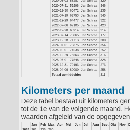
2020-05-03
58287
Jan Schraa
320
2020-07-31
59298
Jan Schraa
346
2020-12-30
60472
Jan Schraa
235
2021-07-19
62753
Jan Schraa
345
2021-12-29
64477
Jan Schraa
322
2022-07-06
67105
Jan Schraa
423
2022-12-28
68914
Jan Schraa
314
2023-07-14
70065
Jan Schraa
177
2023-12-28
71713
Jan Schraa
300
2024-07-01
73875
Jan Schraa
354
2024-10-01
74638
Jan Schraa
252
2024-12-29
75563
Jan Schraa
316
2025-07-01
77548
Jan Schraa
328
2025-12-31
79193
Jan Schraa
273
2026-04-06
80000
Jan Schraa
256
Totaal gemiddelde:
311
Kilometers per maand
Deze tabel bestaat uit kilometers g
tot de 1e van de volgende maand. He
waarden afgeleid van de opgegeven
Jan
Feb
Maa
Apr
Mei
Jun
Jul
Aug
Sept
Okt
Nov
2026
261
236
260