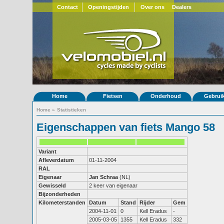
Contact
Openingstijden
Over ons
Dealers
Home
Fietsen
Onderhoud
Gebrui
Home
»
Statistieken
Eigenschappen van fiets Mango 58
Variant
Afleverdatum
01-11-2004
RAL
Eigenaar
Jan Schraa
(NL)
Gewisseld
2 keer van eigenaar
Bijzonderheden
Kilometerstanden
Datum
Stand
Rijder
Gem
2004-11-01
0
Kell Eradus
-
2005-03-05
1355
Kell Eradus
332