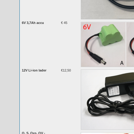
6V 3,7Ah accu
€ 45
12V Li-ion lader
€12,50
Q, S, Qxs, QV -