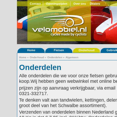
Contact
Openingstijden
Over ons
Dealers
Home
Fietsen
Onderhoud
Gebrui
Home
»
Onderhoud
»
Onderdelen
»
Algemeen
Onderdelen
Alle onderdelen die we voor onze fietsen gebruik
koop.Wij hebben geen webwinkel met online bet
prijzen zijn op aanvraag verkrijgbaar, via emai
0321-332717.
Te denken valt aan tandwielen, kettingen, dele
groot deel van het Schwalbe assortiment).
Verzenden van onderdelen binnen Nederland ga