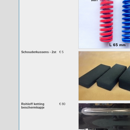
Schouderkussens - 2st
€ 5
Rohloff ketting
€ 80
beschermkapje