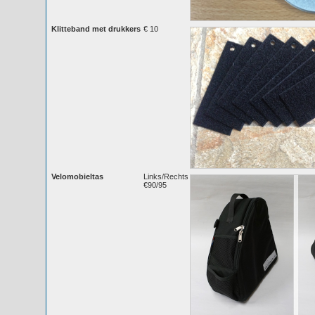
Klitteband met drukkers
€ 10
Velomobieltas
Links/Rechts
€90/95