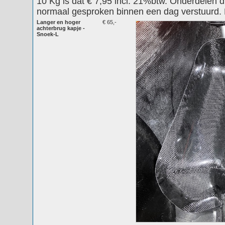
10 Kg is dat € 7,95 incl. 21%btw. Onderdelen d
normaal gesproken binnen een dag verstuurd. B
Langer en hoger
€ 65,-
achterbrug kapje -
Snoek-L