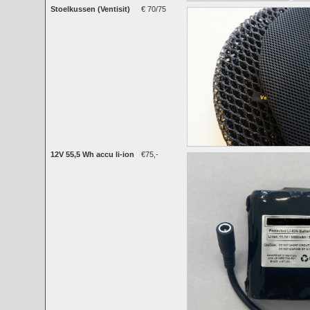
Stoelkussen (Ventisit)
€ 70/75
12V 55,5 Wh accu li-ion
€75,-