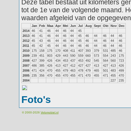
Deze tabel bestaat uit kilometers g
tot de 1e van de volgende maand. He
waarden afgeleid van de opgegeven
Jan
Feb
Maa
Apr
Mei
Jun
Jul
Aug
Sept
Okt
Nov
Dec
2014
46
41
46
44
46
44
45
2013
46
41
46
44
46
44
45
46
44
46
44
46
2012
45
43
46
44
46
44
45
46
44
46
44
46
2011
45
42
45
44
46
44
46
46
44
46
44
46
2010
175
158
175
170
408
411
407
393
379
531
485
46
2009
239
451
803
429
443
590
559
660
573
554
243
175
2008
427
399
426
434
453
437
453
492
545
564
560
723
2007
486
385
426
413
427
412
427
427
413
427
413
426
2006
471
424
470
455
479
463
478
479
465
501
483
499
2005
235
356
470
455
470
455
471
470
455
471
455
470
2004
227
235
Foto's
© 2000-2026
Velomobiel.nl