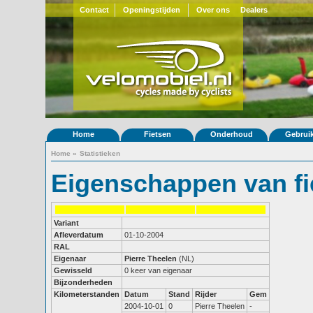
Contact
Openingstijden
Over ons
Dealers
Home
Fietsen
Onderhoud
Gebrui
Home
»
Statistieken
Eigenschappen van fi
Variant
Afleverdatum
01-10-2004
RAL
Eigenaar
Pierre Theelen
(NL)
Gewisseld
0 keer van eigenaar
Bijzonderheden
Kilometerstanden
Datum
Stand
Rijder
Gem
2004-10-01
0
Pierre Theelen
-