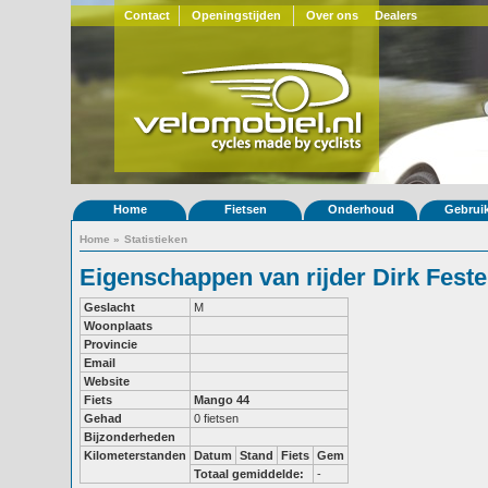
Contact
Openingstijden
Over ons
Dealers
Home
Fietsen
Onderhoud
Gebrui
Home
»
Statistieken
Eigenschappen van rijder Dirk Feste
Geslacht
M
Woonplaats
Provincie
Email
Website
Fiets
Mango 44
Gehad
0 fietsen
Bijzonderheden
Kilometerstanden
Datum
Stand
Fiets
Gem
Totaal gemiddelde:
-