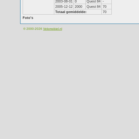
2003-08-01
0
Quest 84
-
2005-12-12
2000
Quest 84
70
Totaal gemiddelde:
70
Foto's
© 2000-2026
Velomobiel.nl