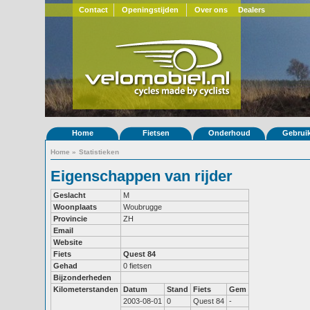
Contact
Openingstijden
Over ons
Dealers
Home
Fietsen
Onderhoud
Gebrui
Home
»
Statistieken
Eigenschappen van rijder
Geslacht
M
Woonplaats
Woubrugge
Provincie
ZH
Email
Website
Fiets
Quest 84
Gehad
0 fietsen
Bijzonderheden
Kilometerstanden
Datum
Stand
Fiets
Gem
2003-08-01
0
Quest 84
-