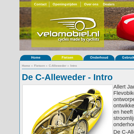
Contact
Openingstijden
Over ons
Dealers
Home
Fietsen
Onderhoud
Gebrui
Home
»
Fietsen
»
C-Alleweder
»
Intro
De C-Alleweder - Intro
Allert J
Flevobik
ontworpe
ontwikke
en heeft
stroomli
onderho
De C-All