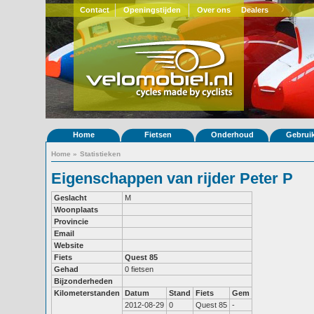
Contact
Openingstijden
Over ons
Dealers
Home
Fietsen
Onderhoud
Gebrui
Home
»
Statistieken
Eigenschappen van rijder Peter P
Geslacht
M
Woonplaats
Provincie
Email
Website
Fiets
Quest 85
Gehad
0 fietsen
Bijzonderheden
Kilometerstanden
Datum
Stand
Fiets
Gem
2012-08-29
0
Quest 85
-