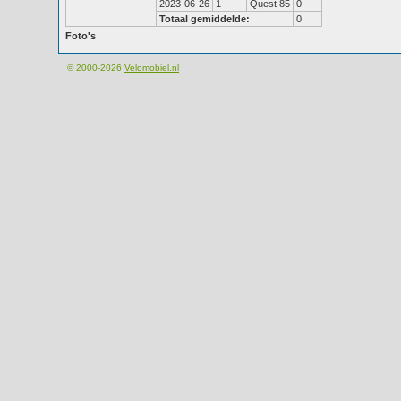
2023-06-26
1
Quest 85
0
Totaal gemiddelde:
0
Foto's
© 2000-2026
Velomobiel.nl