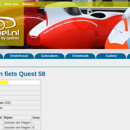
Over ons
Dealers
Onderhoud
Gebruikers
Orderboek
Gallery
 fiets Quest 58
gen
(DE)
ar
d
Rijder
Gem
Joosten ten Hagen
-
Joosten ten Hagen
6