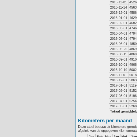
2015-11-01
4526
2015-11-14
4563
2015-12-01
4586
2016-01-01
4629
2016-02-01
4682
2016-03-01
4746
2016-04-01
4794
2016-05-01
4794
2016-06-01
4850
2016-06-25
4869
2016-08-11
4869
2016-09-01
4910
2016-10-01
4968
2016-10-19
5002
2016-11-01
5018
2016-12-01
5063
2017-01-01
5119
2017-02-01
5152
2017-03-01
5196
2017-04-01
5254
2017-05-01
5268
Totaal gemiddel
Kilometers per maand
Deze tabel bestaat uit kilometers gere
afgeleid van de opgegeven kilometerst
Jan
Feb
Maa
Apr
Mei
Jun