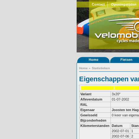
Contact
Openingstijden
Home
Fietsen
Home
»
Statistieken
Eigenschappen van
Variant
3x20"
Afleverdatum
01-07-2002
RAL
Eigenaar
Joosten ten Ha
Gewisseld
0 keer van eigena
Bijzonderheden
Kilometerstanden
Datum
Stan
2002-07-01
1
2002-07-06
2