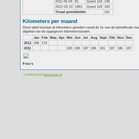
2011-05-04
91
Quest 118
146
2012-03-10
1963
Quest 118
183
Totaal gemiddelde:
181
Kilometers per maand
Deze tabel bestaat uit kilometers gereden vanaf de 1e van de betreffende m
afgeleid van de opgegeven kilometerstanden.
Jan
Feb
Maa
Apr
Mei
Jun
Jul
Aug
Sept
Okt
Nov
Dec
2012
186
175
2011
183
180
187
186
181
187
180
187
Foto's
© 2000-2026
Velomobiel.nl