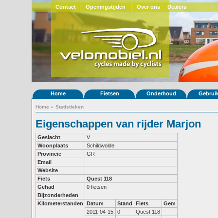
Contact
Openingstijden
Over ons
Dealers
Home
Fietsen
Onderhoud
Gebrui
Home
»
Statistieken
Eigenschappen van rijder Marjon
Geslacht
V
Woonplaats
Schildwolde
Provincie
GR
Email
Website
Fiets
Quest 118
Gehad
0 fietsen
Bijzonderheden
Kilometerstanden
Datum
Stand
Fiets
Gem
2011-04-15
0
Quest 118
-