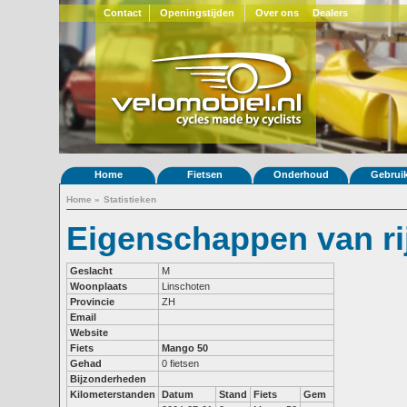
Contact
Openingstijden
Over ons
Dealers
Home
Fietsen
Onderhoud
Gebrui
Home
»
Statistieken
Eigenschappen van ri
Geslacht
M
Woonplaats
Linschoten
Provincie
ZH
Email
Website
Fiets
Mango 50
Gehad
0 fietsen
Bijzonderheden
Kilometerstanden
Datum
Stand
Fiets
Gem