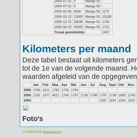
2004-07-01
0
Mango 50
-
2004-07-01
0
Mango 50
-
2005-03-05
9500
Mango 50
1170
2005-03-12
13000
Mango 50
15208
2005-12-31
30046
Mango 50
1764
2006-06-22
40000
Mango 50
1751
Totaal gemiddelde:
1687
Kilometers per maand
Deze tabel bestaat uit kilometers g
tot de 1e van de volgende maand. He
waarden afgeleid van de opgegeven
Jan
Feb
Maa
Apr
Mei
Jun
Jul
Aug
Sept
Okt
Nov
2006
1784
1611
1782
1726
1784
2005
1192
1077
4811
1740
1797
1739
1798
1797
1739
1800
1740
2004
1192
1154
1194
1153
Foto's
© 2000-2026
Velomobiel.nl