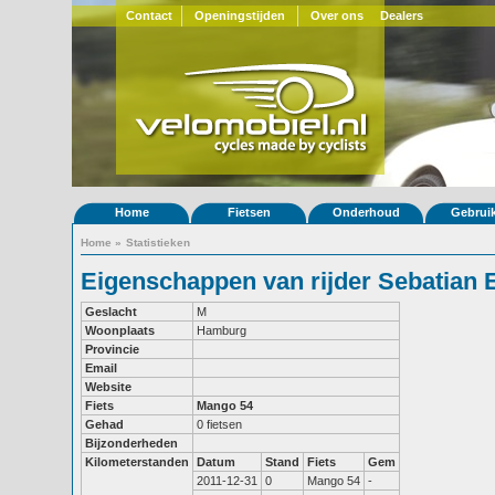
Contact
Openingstijden
Over ons
Dealers
Home
Fietsen
Onderhoud
Gebrui
Home
»
Statistieken
Eigenschappen van rijder Sebatian 
Geslacht
M
Woonplaats
Hamburg
Provincie
Email
Website
Fiets
Mango 54
Gehad
0 fietsen
Bijzonderheden
Kilometerstanden
Datum
Stand
Fiets
Gem
2011-12-31
0
Mango 54
-