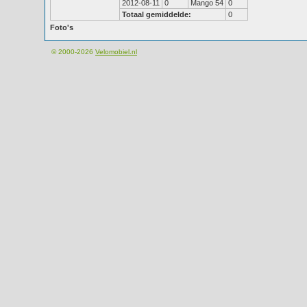
2012-08-11
0
Mango 54
0
Totaal gemiddelde:
0
Foto's
© 2000-2026
Velomobiel.nl