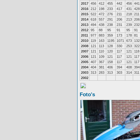
2017
456
412
455
442
456
441
2016
212
198
233
417
431
428
2015
522
472
276
211
218
211
2014
618
557
291
206
213
206
2013
494
438
238
231
239
232
2012
95
88
95
91
95
91
2011
977
883
359
173
178
81
2010
119
163
1195
1071
673
132
2008
121
113
128
330
253
322
2007
121
110
120
117
121
118
2006
121
109
121
117
121
117
2005
407
367
158
117
121
117
2004
404
381
406
394
408
394
2003
313
283
313
303
314
311
2002
Foto's