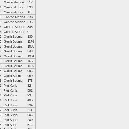
Marcel de Boer
317
1
Marcel de Boer
399
0
Marcel de Boer
119
3
Conrad Alleblas
338
3
Conrad Alleblas
245
6
Conrad Alleblas
338
6
Conrad Alleblas
0
9
Gerrit Bouma
139
3
Gerrit Bouma
1174
2
Gerrit Bouma
1085
2
Gerrit Bouma
548
4
Gerrit Bouma
1361
8
Gerrit Bouma
765
5
Gerrit Bouma
1185
4
Gerrit Bouma
996
6
Gerrit Bouma
959
5
Gerrit Bouma
175
1
Piet Kunis
82
4
Piet Kunis
592
1
Piet Kunis
93
1
Piet Kunis
485
0
Piet Kunis
234
7
Piet Kunis
311
2
Piet Kunis
606
9
Piet Kunis
209
5
Piet Kunis
512