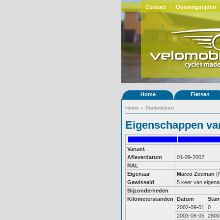
Contact
Openingstijden
Home
Fietsen
Home
»
Statistieken
Eigenschappen van
Variant
Afleverdatum
01-09-2002
RAL
Eigenaar
Marco Zeeman
(
Gewisseld
5 keer van eigena
Bijzonderheden
Kilometerstanden
Datum
Stan
2002-09-01
0
2003-06-05
2800