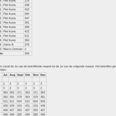
8
Piet Kunis
214
1
Piet Kunis
208
1
Piet Kunis
423
7
Piet Kunis
584
2
Piet Kunis
447
2
Piet Kunis
391
9
Piet Kunis
399
6
Piet Kunis
422
1
Piet Kunis
511
9
Piet Kunis
384
9
Glenn B
376
0
Marco Zeeman
2
de:
300
den vanaf de 1e van de betreffende maand tot de 1e van de volgende maand. Het betreffen g
anden.
n
Jul
Aug
Sept
Okt
Nov
Dec
2
3
2
3
2
3
3
2
3
2
3
2
383
383
371
383
371
383
392
391
379
393
379
391
521
521
504
522
504
509
430
429
416
431
416
438
406
407
393
407
393
407
398
399
385
399
385
399