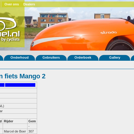
Over ons
Dealers
Onderhoud
Gebruikers
Orderboek
Gallery
 fiets Mango 2
NL)
ar
d
Rijder
Gem
-
Marcel de Boer
307