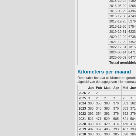
2015-10-24
4160
2016-03-29
4268
2016-06-29
4396
2016-12-30
4749
2017-12-23
5276
2018-12-30
5754
2019-12-31
6233
2020-12-29
6738
2021-12-29
7352
2022-12-31
7815
2024-06-14
8471
2026-03-09
8477
Totaal gemiddel
Kilometers per maand
Deze tabel bestaat uit kilometers gere
afgeleid van de opgegeven kilometerst
Jan
Feb
Maa
Apr
Mei
Ju
2026
2
2
2025
3
2
2
3
2
3
2024
383
358
383
370
383
162
2023
383
346
383
370
383
371
2022
392
354
391
379
392
379
2021
521
471
520
505
521
504
2020
430
402
429
416
430
416
2019
407
367
405
393
407
393
2018
398
360
398
385
398
386