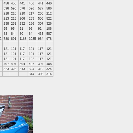
456
456
441
456
441
440
596
596
576
596
577
586
218
218
210
217
205
212
213
213
206
233
505
522
238
239
232
286
307
326
95
95
91
95
91
108
83
84
80
84
433
587
2
780
891
1168
1035
964
978
121
121
117
121
117
121
121
121
117
121
117
121
121
121
117
122
117
121
407
407
394
407
394
408
323
323
313
324
312
324
314
303
314