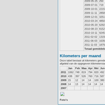
2009-05-25
250
2009-07-01
719
2009-10-01
2215
2009-11-11
2858
2009-12-01
3251
2010-03-24
4850
2010-05-20
6292
2010-08-23
8152
2010-10-11
9245
2011-02-02
1315
2011-06-03
1635
2011-11-03
1875
Totaal gemiddel
Kilometers per maand
Deze tabel bestaat uit kilometers gere
afgeleid van de opgegeven kilometerst
Jan
Feb
Maa
Apr
Mei
Jun
2011
1062
748
819
794
820
492
2010
438
397
526
760
716
587
2009
15
12
14
14
100
380
2008
14
13
14
14
14
14
2007
Foto's