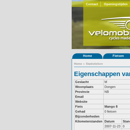
Contact
Openingstijden
Home
Fietsen
Home
»
Statistieken
Eigenschappen van
Geslacht
M
Woonplaats
Dongen
Provincie
NB
Email
Website
Fiets
Mango 8
Gehad
0 fietsen
Bijzonderheden
Kilometerstanden
Datum
Stan
2007-11-23
0