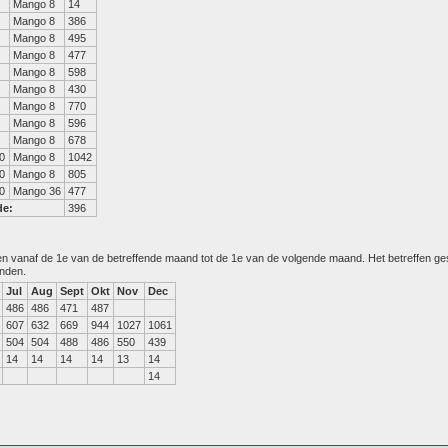
Mango 8
14
Mango 8
386
Mango 8
495
Mango 8
477
Mango 8
598
Mango 8
430
Mango 8
770
Mango 8
596
Mango 8
678
0
Mango 8
1042
0
Mango 8
805
0
Mango 36
477
de:
396
den vanaf de 1e van de betreffende maand tot de 1e van de volgende maand. Het betreffen g
anden.
Jul
Aug
Sept
Okt
Nov
Dec
486
486
471
487
607
632
669
944
1027
1061
504
504
488
486
550
439
14
14
14
14
13
14
14