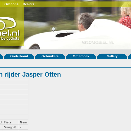
Over ons
Dealers
Onderhoud
Gebruikers
Orderboek
Gallery
 rijder Jasper Otten
d
Fiets
Gem
Mango 8
-