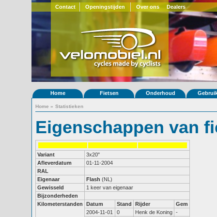
Contact
Openingstijden
Over ons
Dealers
Home
Fietsen
Onderhoud
Gebrui
Home
»
Statistieken
Eigenschappen van fi
Variant
3x20"
Afleverdatum
01-11-2004
RAL
Eigenaar
Flash
(NL)
Gewisseld
1 keer van eigenaar
Bijzonderheden
Kilometerstanden
Datum
Stand
Rijder
Gem
2004-11-01
0
Henk de Koning
-