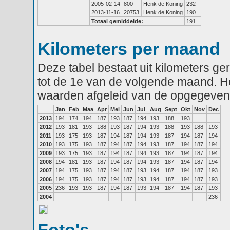
2005-02-14
800
Henk de Koning
232
2013-11-16
20753
Henk de Koning
190
Totaal gemiddelde:
191
Kilometers per maand
Deze tabel bestaat uit kilometers g
tot de 1e van de volgende maand. He
waarden afgeleid van de opgegeven
Jan
Feb
Maa
Apr
Mei
Jun
Jul
Aug
Sept
Okt
Nov
Dec
2013
194
174
194
187
193
187
194
193
188
193
2012
193
181
193
188
193
187
194
193
188
193
188
193
2011
193
175
193
187
194
187
194
193
187
194
187
194
2010
193
175
193
187
194
187
194
193
187
194
187
194
2009
193
175
193
187
194
187
194
193
187
194
187
194
2008
194
181
193
187
194
187
194
193
187
194
187
194
2007
194
175
193
187
194
187
193
194
187
194
187
193
2006
194
175
193
187
194
187
193
194
187
194
187
193
2005
236
193
193
187
194
187
193
194
187
194
187
193
2004
236