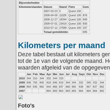
Bijzonderheden
Kilometerstanden
Datum
Stand
Fiets
Gem
2007-03-23
0
Quest 100
-
2008-04-09
11028
Quest 100
876
2008-12-27
18344
Quest 100
849
2009-07-01
23419
Quest 100
830
2010-07-12
27589
Quest 100
337
Totaal gemiddelde:
695
Kilometers per maand
Deze tabel bestaat uit kilometers g
tot de 1e van de volgende maand. He
waarden afgeleid van de opgegeven
Jan
Feb
Maa
Apr
Mei
Jun
Jul
Aug
Sept
Okt
Nov
Dec
2010
344
310
344
332
344
333
2009
846
765
845
818
846
819
344
344
332
345
332
344
2008
893
835
892
844
866
837
866
865
838
867
837
862
2007
864
893
863
893
893
864
894
864
892
Foto's