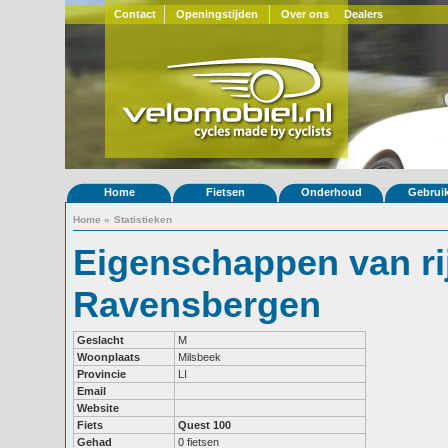
Contact
Openingstijden
Over ons
Dealers
Home
Fietsen
Onderhoud
Gebrui
Home
»
Statistieken
Eigenschappen van ri
Ravensbergen
Geslacht
M
Woonplaats
Milsbeek
Provincie
LI
Email
Website
Fiets
Quest 100
Gehad
0 fietsen