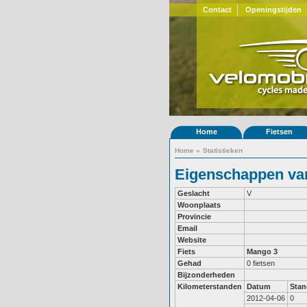
Contact
Openingstijden
Home
Fietsen
Home
»
Statistieken
Eigenschappen van
Geslacht
V
Woonplaats
Provincie
Email
Website
Fiets
Mango 3
Gehad
0 fietsen
Bijzonderheden
Kilometerstanden
Datum
Stan
2012-04-06
0