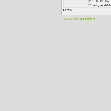
2012-05-07
457
Totaal gemiddel
Foto's
© 2000-2026
Velomobiel.nl