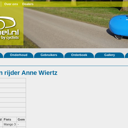
Over ons
Dealers
Onderhoud
Gebruikers
Orderboek
Gallery
 rijder Anne Wiertz
d
Fiets
Gem
Mango 3
-