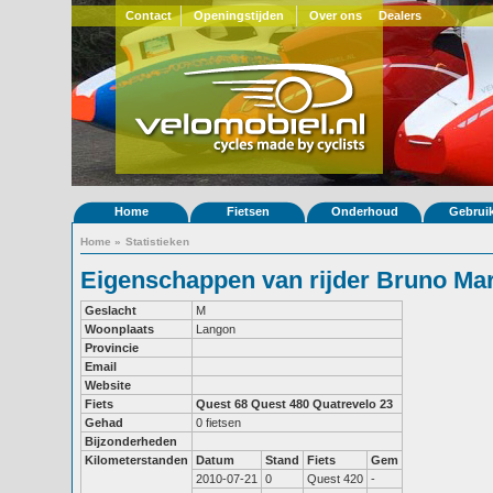
Contact
Openingstijden
Over ons
Dealers
Home
Fietsen
Onderhoud
Gebrui
Home
»
Statistieken
Eigenschappen van rijder Bruno Ma
Geslacht
M
Woonplaats
Langon
Provincie
Email
Website
Fiets
Quest 68
Quest 480
Quatrevelo 23
Gehad
0 fietsen
Bijzonderheden
Kilometerstanden
Datum
Stand
Fiets
Gem
2010-07-21
0
Quest 420
-