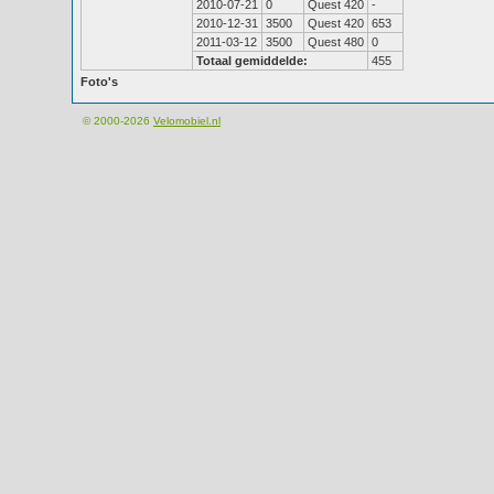
2010-07-21
0
Quest 420
-
2010-12-31
3500
Quest 420
653
2011-03-12
3500
Quest 480
0
Totaal gemiddelde:
455
Foto's
© 2000-2026
Velomobiel.nl