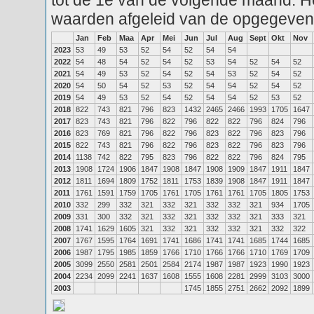
tot de 1e van de volgende maand. He
waarden afgeleid van de opgegeven
Jan
Feb
Maa
Apr
Mei
Jun
Jul
Aug
Sept
Okt
Nov
2023
53
49
53
52
54
52
54
54
2022
54
48
54
52
54
52
53
54
52
54
52
2021
54
49
53
52
54
52
54
53
52
54
52
2020
54
50
54
52
53
52
54
54
52
54
52
2019
54
49
53
52
54
52
54
54
52
53
52
2018
822
743
821
796
823
1432
2465
2466
1993
1705
1647
2017
823
743
821
796
822
796
822
822
796
824
796
2016
823
769
821
796
822
796
823
822
796
823
796
2015
822
743
821
796
822
796
823
822
796
823
796
2014
1138
742
822
795
823
796
822
822
796
824
795
2013
1908
1724
1906
1847
1908
1847
1908
1909
1847
1911
1847
2012
1811
1694
1809
1752
1811
1753
1839
1908
1847
1911
1847
2011
1761
1591
1759
1705
1761
1705
1761
1761
1705
1805
1753
2010
332
299
332
321
332
321
332
332
321
934
1705
2009
331
300
332
321
332
321
332
332
321
333
321
2008
1741
1629
1605
321
332
321
332
332
321
332
322
2007
1767
1595
1764
1691
1741
1686
1741
1741
1685
1744
1685
2006
1987
1795
1985
1859
1766
1710
1766
1766
1710
1769
1709
2005
3099
2550
2581
2501
2584
2174
1987
1987
1923
1990
1923
2004
2234
2099
2241
1637
1608
1555
1608
2281
2999
3103
3000
2003
1745
1855
2751
2662
2092
1899