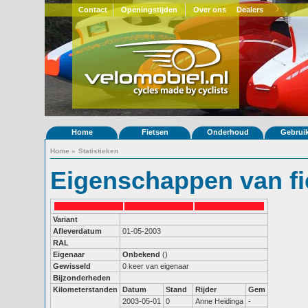
Contact
Openingstijden
Over ons
Dealers
Home
Fietsen
Onderhoud
Gebrui
Home
»
Statistieken
Eigenschappen van fi
Variant
Afleverdatum
01-05-2003
RAL
Eigenaar
Onbekend
()
Gewisseld
0 keer van eigenaar
Bijzonderheden
Kilometerstanden
Datum
Stand
Rijder
Gem
2003-05-01
0
Anne Heidinga
-