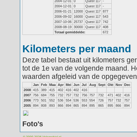
2004-12-01
0
Quest 117
-
2004-12-01
0
Quest 117
-
2006-01-21
12000
Quest 117
877
2006-09-02
16000
Quest 117
543
2007-10-06
25737
Quest 117
742
2008-08-19
30000
Quest 117
408
Totaal gemiddelde:
672
Kilometers per maand
Deze tabel bestaat uit kilometers g
tot de 1e van de volgende maand. He
waarden afgeleid van de opgegeven
Jan
Feb
Maa
Apr
Mei
Jun
Jul
Aug
Sept
Okt
Nov
Dec
2008
415
389
415
402
416
402
416
2007
756
684
755
732
757
732
756
757
732
471
402
416
2006
773
501
552
536
554
536
553
554
726
757
732
757
2005
894
808
893
866
894
865
894
895
865
895
866
894
Foto's
© 2000-2026
Velomobiel.nl