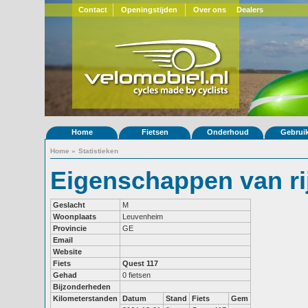
Contact
Openingstijden
Over ons
Dealers
Home
Fietsen
Onderhoud
Gebrui
Home
»
Statistieken
Eigenschappen van ri
Geslacht
M
Woonplaats
Leuvenheim
Provincie
GE
Email
Website
Fiets
Quest 117
Gehad
0 fietsen
Bijzonderheden
Kilometerstanden
Datum
Stand
Fiets
Gem