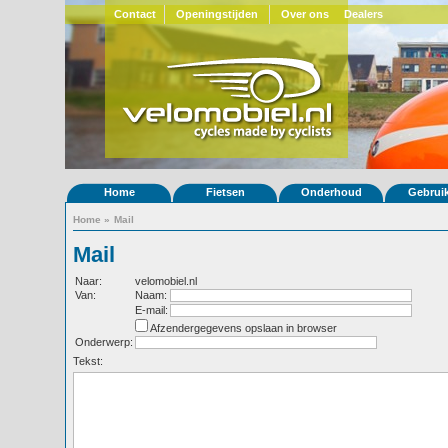
Contact
Openingstijden
Over ons
Dealers
Home
Fietsen
Onderhoud
Gebrui
Home
»
Mail
Mail
Naar:
velomobiel.nl
Van:
Naam:
E-mail:
Afzendergegevens opslaan in browser
Onderwerp:
Tekst: