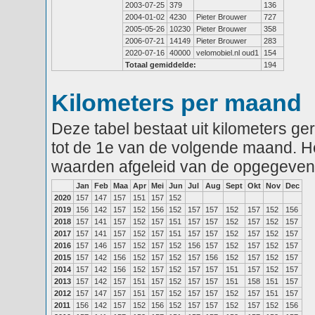
2003-07-25
379
136
2004-01-02
4230
Pieter Brouwer
727
2005-05-26
10230
Pieter Brouwer
358
2006-07-21
14149
Pieter Brouwer
283
2020-07-16
40000
velomobiel.nl oud1
154
Totaal gemiddelde:
194
Kilometers per maand
Deze tabel bestaat uit kilometers g
tot de 1e van de volgende maand. He
waarden afgeleid van de opgegeven
Jan
Feb
Maa
Apr
Mei
Jun
Jul
Aug
Sept
Okt
Nov
Dec
2020
157
147
157
151
157
152
2019
156
142
157
152
156
152
157
157
152
157
152
156
2018
157
141
157
152
157
151
157
157
152
157
152
157
2017
157
141
157
152
157
151
157
157
152
157
152
157
2016
157
146
157
152
157
152
156
157
152
157
152
157
2015
157
142
156
152
157
152
157
156
152
157
152
157
2014
157
142
156
152
157
152
157
157
151
157
152
157
2013
157
142
157
151
157
152
157
157
151
158
151
157
2012
157
147
157
151
157
152
157
157
152
157
151
157
2011
156
142
157
152
156
152
157
157
152
157
152
156