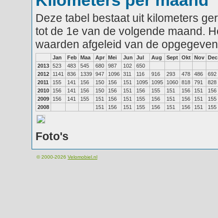
Kilometers per maand
Deze tabel bestaat uit kilometers g
tot de 1e van de volgende maand. He
waarden afgeleid van de opgegeven
Jan
Feb
Maa
Apr
Mei
Jun
Jul
Aug
Sept
Okt
Nov
Dec
2013
523
483
545
680
987
102
650
2012
1141
836
1339
947
1096
311
116
916
293
478
486
692
2011
155
141
156
150
156
151
1095
1095
1060
818
791
828
2010
156
141
156
150
156
151
156
155
151
156
151
156
2009
156
141
155
151
156
151
155
156
151
156
151
155
2008
151
156
151
155
156
151
156
151
155
Foto's
© 2000-2026
Velomobiel.nl