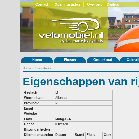
Contact
Openingstijden
Over ons
Dealers
Home
Fietsen
Onderhoud
Gebrui
Home
»
Statistieken
Eigenschappen van ri
Geslacht
M
Woonplaats
Alkmaar
Provincie
NH
Email
Website
Fiets
Mango 26
Gehad
0 fietsen
Bijzonderheden
Kilometerstanden
Datum
Stand
Fiets
Gem