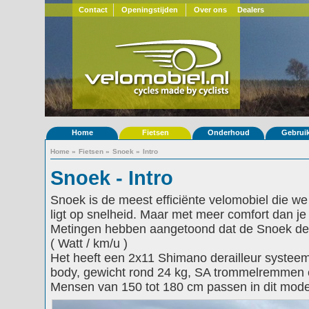
Contact
Openingstijden
Over ons
Dealers
Home
Fietsen
Onderhoud
Gebrui
Home
»
Fietsen
»
Snoek
»
Intro
Snoek - Intro
Snoek is de meest efficiënte velomobiel die w
ligt op snelheid. Maar met meer comfort dan j
Metingen hebben aangetoond dat de Snoek de s
( Watt / km/u )
Het heeft een 2x11 Shimano derailleur systeem,
body, gewicht rond 24 kg, SA trommelremmen e
Mensen van 150 tot 180 cm passen in dit mode