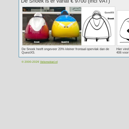
De Snoek is er vanaf € 9700 (incl VAT)
De Snoek heeft ongeveer 20% kleiner frontaal opervlak dan de
Hier vind
QuestXS.
406 voor 
© 2000-2026
Velomobiel.nl