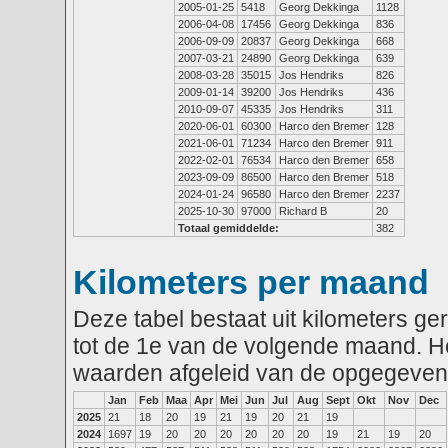
2005-01-25
5418
Georg Dekkinga
1128
2006-04-08
17456
Georg Dekkinga
836
2006-09-09
20837
Georg Dekkinga
668
2007-03-21
24890
Georg Dekkinga
639
2008-03-28
35015
Jos Hendriks
826
2009-01-14
39200
Jos Hendriks
436
2010-09-07
45335
Jos Hendriks
311
2020-06-01
60300
Harco den Bremer
128
2021-06-01
71234
Harco den Bremer
911
2022-02-01
76534
Harco den Bremer
658
2023-09-09
86500
Harco den Bremer
518
2024-01-24
96580
Harco den Bremer
2237
2025-10-30
97000
Richard B
20
Totaal gemiddelde:
382
Kilometers per maand
Deze tabel bestaat uit kilometers g
tot de 1e van de volgende maand. He
waarden afgeleid van de opgegeven
Jan
Feb
Maa
Apr
Mei
Jun
Jul
Aug
Sept
Okt
Nov
Dec
2025
21
18
20
19
21
19
20
21
19
2024
1697
19
20
20
20
20
20
20
19
21
19
20