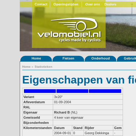
Contact
Openingstijden
Over ons
Dealers
Home
Fietsen
Onderhoud
Gebrui
Home
»
Statistieken
Eigenschappen van fi
Variant
3x20"
Afleverdatum
01-09-2004
RAL
Eigenaar
Richard B
(NL)
Gewisseld
4 keer van eigenaar
Bijzonderheden
Kilometerstanden
Datum
Stand
Rijder
Gem
2004-09-01
0
Georg Dekkinga
-