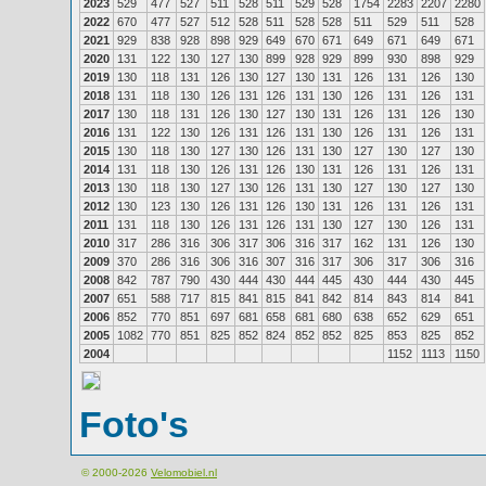
2023
529
477
527
511
528
511
529
528
1754
2283
2207
2280
2022
670
477
527
512
528
511
528
528
511
529
511
528
2021
929
838
928
898
929
649
670
671
649
671
649
671
2020
131
122
130
127
130
899
928
929
899
930
898
929
2019
130
118
131
126
130
127
130
131
126
131
126
130
2018
131
118
130
126
131
126
131
130
126
131
126
131
2017
130
118
131
126
130
127
130
131
126
131
126
130
2016
131
122
130
126
131
126
131
130
126
131
126
131
2015
130
118
130
127
130
126
131
130
127
130
127
130
2014
131
118
130
126
131
126
130
131
126
131
126
131
2013
130
118
130
127
130
126
131
130
127
130
127
130
2012
130
123
130
126
131
126
130
131
126
131
126
131
2011
131
118
130
126
131
126
131
130
127
130
126
131
2010
317
286
316
306
317
306
316
317
162
131
126
130
2009
370
286
316
306
316
307
316
317
306
317
306
316
2008
842
787
790
430
444
430
444
445
430
444
430
445
2007
651
588
717
815
841
815
841
842
814
843
814
841
2006
852
770
851
697
681
658
681
680
638
652
629
651
2005
1082
770
851
825
852
824
852
852
825
853
825
852
2004
1152
1113
1150
Foto's
© 2000-2026
Velomobiel.nl