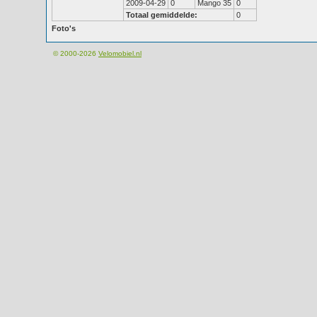
2009-04-29
0
Mango 35
0
Totaal gemiddelde:
0
Foto's
© 2000-2026
Velomobiel.nl