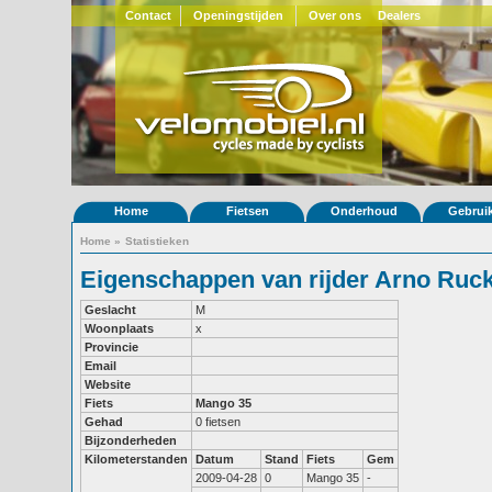
Contact
Openingstijden
Over ons
Dealers
Home
Fietsen
Onderhoud
Gebrui
Home
»
Statistieken
Eigenschappen van rijder Arno Ruc
Geslacht
M
Woonplaats
x
Provincie
Email
Website
Fiets
Mango 35
Gehad
0 fietsen
Bijzonderheden
Kilometerstanden
Datum
Stand
Fiets
Gem
2009-04-28
0
Mango 35
-