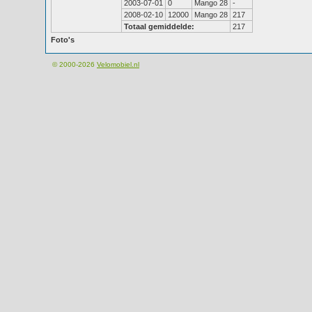
2003-07-01
0
Mango 28
-
2008-02-10
12000
Mango 28
217
Totaal gemiddelde:
217
Foto's
© 2000-2026
Velomobiel.nl