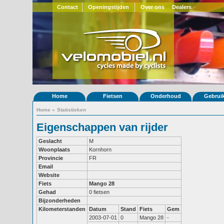
Contact
Openingstijden
Over ons
Dealers
Home
Fietsen
Onderhoud
Gebrui
Home
»
Statistieken
Eigenschappen van rijder
Geslacht
M
Woonplaats
Kornhorn
Provincie
FR
Email
Website
Fiets
Mango 28
Gehad
0 fietsen
Bijzonderheden
Kilometerstanden
Datum
Stand
Fiets
Gem
2003-07-01
0
Mango 28
-