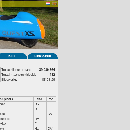
Blog
Links&Info
Totale kilometerstand:
39 089 364
Totaal maandgemiddelde:
482
Bijgewerkt:
05-08-26
onplaats
Land
Prv
field
UK
DE
ele
OV
heberg
DE
vlax
FI
elo
NL
OV