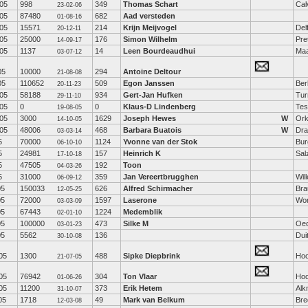
05
998
349
Thomas Schart
Cal
23-02-06
05
87480
682
Aad versteden
01-08-16
05
15571
214
Krijn Meijvogel
Delf
20-12-11
05
25000
176
Simon Wilhelm
Pre
14-09-17
05
1137
14
Leen Bourdeaudhui
Maa
03-07-12
05
10000
294
Antoine Deltour
21-08-08
05
110652
509
Egon Janssen
Ber
20-11-23
05
58188
934
Gert-Jan Hufken
Tur
29-11-10
05
0
0
Klaus-D Lindenberg
Tes
19-08-05
05
3000
1629
Joseph Hewes
W
Ork
14-10-05
05
48006
468
Barbara Buatois
W
Dra
03-03-14
5
70000
1124
Yvonne van der Stok
Bur
06-10-10
5
24981
157
Heinrich K
Sal
17-10-18
5
47505
192
Toon
04-03-26
5
31000
359
Jan Vereertbrugghen
Wil
06-09-12
05
150033
626
Alfred Schirmacher
Bra
12-05-25
05
72000
1597
Laserone
Wo
03-03-09
05
67443
1224
Medemblik
02-01-10
05
100000
473
Silke M
Oed
03-01-23
05
5562
136
Dui
30-10-08
05
1300
488
Sipke Diepbrink
Hoo
21-07-05
05
76942
304
Ton Vlaar
Hoo
01-06-26
05
11200
373
Erik Hetem
Alk
31-10-07
05
1718
49
Mark van Belkum
Bre
12-03-08