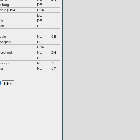
sburg
DE
rfield (USA)
USA
DE
ch
DE
ich
CH
culo
NL
GE
werpen
BE
USA
tershoek
NL
ZH
NL
iningen
NL
ZE
st
NL
UT