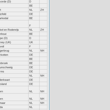
vorde (D)
D
BE
t
NL
ZH
tzfeld
DE
rkedal
BE
F
kel en Rodenrijs
NL
ZH
nhout
BE
pe (D)
D
ney (UK)
UK
veil
F
gerbrug
NL
NH
zkotten
DE
BE
lebroek
BE
unschweig
DE
rms
DE
NL
NH
erkwart
DE
tsland
DE
rn
NL
NH
rn
NL
NH
maar
NL
NH
da
NL