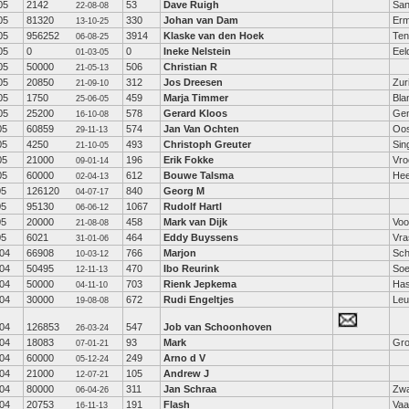
05
2142
53
Dave Ruigh
San
22-08-08
05
81320
330
Johan van Dam
Erm
13-10-25
05
956252
3914
Klaske van den Hoek
Ten
06-08-25
05
0
0
Ineke Nelstein
Eel
01-03-05
05
50000
506
Christian R
21-05-13
05
20850
312
Jos Dreesen
Zur
21-09-10
05
1750
459
Marja Timmer
Bla
25-06-05
05
25200
578
Gerard Kloos
Gen
16-10-08
05
60859
574
Jan Van Ochten
Oo
29-11-13
05
4250
493
Christoph Greuter
Sin
21-10-05
05
21000
196
Erik Fokke
Vr
09-01-14
05
60000
612
Bouwe Talsma
Hee
02-04-13
05
126120
840
Georg M
04-07-17
05
95130
1067
Rudolf Hartl
06-06-12
05
20000
458
Mark van Dijk
Voo
21-08-08
05
6021
464
Eddy Buyssens
Vra
31-01-06
04
66908
766
Marjon
Sch
10-03-12
04
50495
470
Ibo Reurink
Soe
12-11-13
04
50000
703
Rienk Jepkema
Has
04-11-10
04
30000
672
Rudi Engeltjes
Leu
19-08-08
04
126853
547
Job van Schoonhoven
26-03-24
04
18083
93
Mark
Gro
07-01-21
04
60000
249
Arno d V
05-12-24
04
21000
105
Andrew J
12-07-21
04
80000
311
Jan Schraa
Zwa
06-04-26
04
20753
191
Flash
Vaa
16-11-13