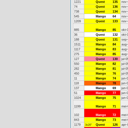
1221
Quest
135
nov-
74
Quest
136
nov-
738
Quest
134
nov-
545
Mango
64
nov-
1209
Quest
133
nov-
885
Mango
85
okt-
36
Quest
132
okt-
188
Quest
131
sep-
1511
Mango
84
aug-
1117
Mango
83
aug-
275
Mango
85
aug-
127
Quest
130
jul-0
550
Mango
82
jul-0
282
Mango
81
jul-0
450
Mango
76
jul-0
11
Mango
74
jun-
118
Mango
78
jun-
137
Mango
69
jun-
51
Mango
77
jun-
1024
Mango
75
jun-
1199
Mango
71
mei-
102
Mango
72
mei-
843
Mango
73
mei-
1179
Quest
126
apr-
3x20"