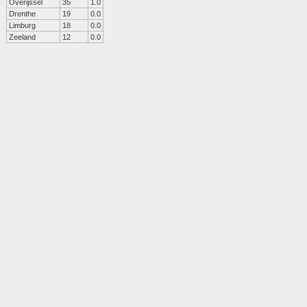
Overijssel
35
1.0
Drenthe
19
0.0
Limburg
18
0.0
Zeeland
12
0.0