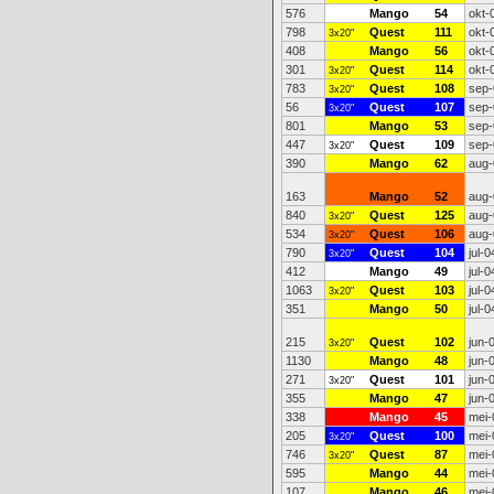
576
Mango
54
okt-
798
Quest
111
okt-
3x20"
408
Mango
56
okt-
301
Quest
114
okt-
3x20"
783
Quest
108
sep-
3x20"
56
Quest
107
sep-
3x20"
801
Mango
53
sep-
447
Quest
109
sep-
3x20"
390
Mango
62
aug-
163
Mango
52
aug-
840
Quest
125
aug-
3x20"
534
Quest
106
aug-
3x20"
790
Quest
104
jul-0
3x20"
412
Mango
49
jul-0
1063
Quest
103
jul-0
3x20"
351
Mango
50
jul-0
215
Quest
102
jun-
3x20"
1130
Mango
48
jun-
271
Quest
101
jun-
3x20"
355
Mango
47
jun-
338
Mango
45
mei-
205
Quest
100
mei-
3x20"
746
Quest
87
mei-
3x20"
595
Mango
44
mei-
107
Mango
46
mei-