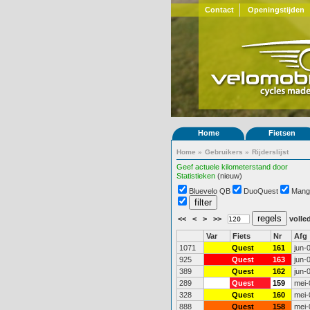
Contact
Openingstijden
Home
Fietsen
Home
»
Gebruikers
»
Rijderslijst
Geef actuele kilometerstand door
Statistieken
(nieuw)
Bluevelo QB
DuoQuest
Mang
<<
<
>
>>
volled
Var
Fiets
Nr
Afg
1071
Quest
161
jun-
925
Quest
163
jun-
389
Quest
162
jun-
289
Quest
159
mei-
328
Quest
160
mei-
888
Quest
158
mei-