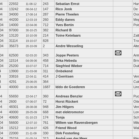
04
22932
243
Sebatian Ernst
Ha
11-08-12
04
13242
147
Rico Jonk
De 
06-04-12
04
34000
287
Pierre Theelen
Oos
17-08-14
04
44200
260
Eddy danes
Mep
12-03-19
04
14000
712
Yves Bertin
Poi
22-04-06
04
97000
382
Richard B
30-10-25
04
13120
214
Toine Ketelaars
Zal
10-10-09
04
31114
828
Tro
19-10-07
04
35673
2
Andre Wesseling
Alt
20-10-09
04
62500
343
Joppe Peeters
Ant
02-03-20
04
11514
458
Jirka Hebeda
Brn
04-09-06
04
25200
714
Siegfried Wieber
Dui
10-07-07
4
13900
311
Onbekend
21-03-08
4
33816
414
J Gerritsen
Ven
22-04-11
4
4291
364
Cul
25-06-05
4
40000
1687
Iddo de Goederen
Lin
22-06-06
04
55650
360
Andreas Benzler
Puc
22-04-17
04
2600
72
Horst Rückert
Ott
07-06-07
04
48301
948
Jim Hilgers
Ven
28-08-08
04
40000
668
met elektromotor
Lor
28-05-09
04
40600
174
Tonja
Sc
01-10-23
04
56600
761
Willem van Ravensbergen
Mil
12-07-10
04
15212
426
Friend Wood
Wal
22-04-07
04
22000
330
Dirk Festerling
21-11-09
04
75216
313
André van der Meer
Rij
01-05-24