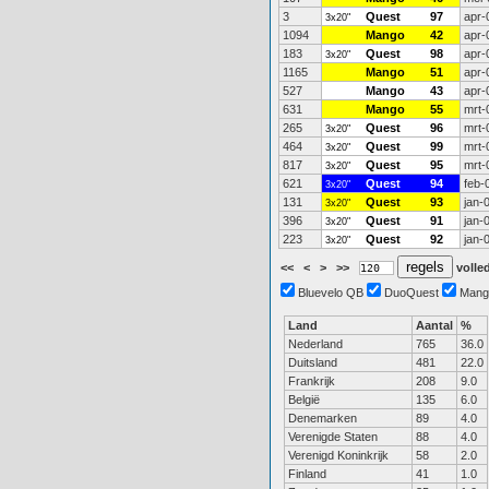
3
Quest
97
apr-
3x20"
1094
Mango
42
apr-
183
Quest
98
apr-
3x20"
1165
Mango
51
apr-
527
Mango
43
apr-
631
Mango
55
mrt-
265
Quest
96
mrt-
3x20"
464
Quest
99
mrt-
3x20"
817
Quest
95
mrt-
3x20"
621
Quest
94
feb-
3x20"
131
Quest
93
jan-
3x20"
396
Quest
91
jan-
3x20"
223
Quest
92
jan-
3x20"
<<
<
>
>>
volled
Bluevelo QB
DuoQuest
Mang
Land
Aantal
%
Nederland
765
36.0
Duitsland
481
22.0
Frankrijk
208
9.0
België
135
6.0
Denemarken
89
4.0
Verenigde Staten
88
4.0
Verenigd Koninkrijk
58
2.0
Finland
41
1.0