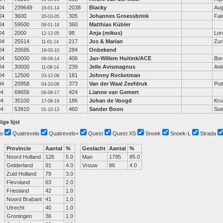
04
239649
2038
Blacky
Aug
16-01-14
04
3600
305
Johannes Groessbrink
Fai
26-03-05
04
59500
360
Matthias Kübler
08-01-18
04
2000
98
Anja (mikus)
Lor
12-12-05
04
25514
217
Jos & Marian
Zur
11-01-14
04
20595
284
Onbekend
18-03-10
04
50000
406
Jan-Willem Huitink/ACE
Bor
06-06-14
04
30000
239
Jelle Avismagnus
Ant
11-08-14
04
12500
181
Johnny Rocketman
03-12-09
04
20958
373
Van der Waal Zeefdruk
Put
04-10-08
04
69656
424
Lianne van Gemert
06-09-17
04
35100
186
Johan de Voogd
Kru
17-09-19
04
53910
460
Sander Boon
Soe
01-10-13
ige lijst
o
Quatrevelo
Quatrevelo+
Quest
Quest XS
Snoek
Snoek-L
Strada
Provincie
Aantal
%
Geslacht
Aantal
%
Noord Holland
126
5.0
Man
1795
85.0
Gelderland
91
4.0
Vrouw
86
4.0
Zuid Holland
79
3.0
Flevoland
63
2.0
Friesland
42
1.0
Noord Brabant
41
1.0
Utrecht
40
1.0
Groningen
36
1.0