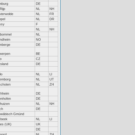
mburg
DE
Rijp
NL
NH
terwolde
NL
FR
pel
NL
DR
ssy
F
NL
NH
tbommel
NL
ndheim
NO
enberge
DE
werpen
BE
o
CZ
tsland
DE
lo
NL
LI
emborg
NL
UT
schoten
NL
ZH
hheim
DE
enhofen
DE
huizen
NL
NH
ch
DE
hwäbisch Gmünd
sbeek
NL
LI
es (UK)
UK
DE
soord
NL
ZH