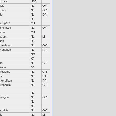
 Jose
USA
elo
NL
OV
 boer
NL
GR
de
NL
DR
DE
ich (CH)
CH
nkenham
NL
OV
thod
CH
strum
NL
LI
gen
DE
oomshoop
NL
OV
renveen
NL
FR
NO
AT
rst
NL
GE
sene
BE
ildwolde
NL
GR
st
NL
UT
kerdijken
NL
FR
venheim
NL
GE
NL
ningen
NL
GR
NL
NL
rtsluis
NL
OV
ls
NL
LI