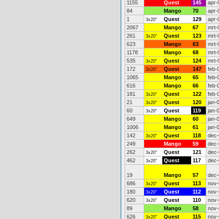
1155
Quest
145
apr-
84
Mango
70
apr-
1
Quest
129
apr-
3x20"
2067
Mango
67
mrt-
261
Quest
123
mrt-
3x20"
623
Mango
63
mrt-
1178
Mango
68
mrt-
535
Quest
124
mrt-
3x20"
172
Quest
147
feb-
3x20"
1065
Mango
65
feb-
616
Mango
66
feb-
181
Quest
122
feb-
3x20"
21
Quest
120
jan-
3x20"
60
Quest
119
jan-
3x20"
649
Mango
60
jan-
1006
Mango
61
jan-
142
Quest
118
dec-
3x20"
249
Mango
59
dec-
262
Quest
121
dec-
3x20"
462
Quest
117
dec-
3x20"
19
Mango
57
dec-
686
Quest
113
nov-
3x20"
180
Quest
112
nov-
3x20"
620
Quest
110
nov-
3x20"
89
Mango
58
nov-
626
Quest
115
nov-
3x20"