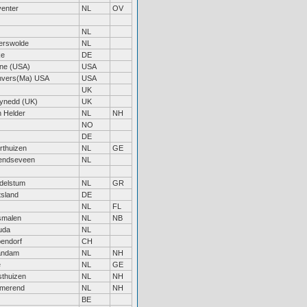
enter
NL
OV
NL
erswolde
NL
ke
DE
ne (USA)
USA
vers(Ma) USA
USA
UK
ynedd (UK)
UK
 Helder
NL
NH
NO
DE
rthuizen
NL
GE
endseveen
NL
delstum
NL
GR
tsland
DE
NL
FL
smalen
NL
NB
uda
NL
endorf
CH
andam
NL
NH
e
NL
GE
thuizen
NL
NH
merend
NL
NH
BE