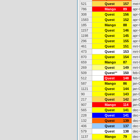
521
Quest
157
mei-
786
Mango
89
apr-
308
Quest
156
apr-
1583
Quest
152
apr-
185
Mango
88
apr-
1157
Quest
146
apr-
1198
Quest
145
apr-
296
Quest
155
apr-
461
Quest
151
mrt-
473
Quest
153
mrt-
870
Quest
154
mrt-
659
Mango
87
mrt-
269
Quest
149
mrt-
509
Quest
**
150
feb-
512
Quest
148
feb-
587
Mango
86
jan-
1121
Quest
144
jan-
90
Quest
143
jan-
217
Quest
142
jan-
907
Mango
114
jan-
565
Quest
141
dec-
228
Quest
141
dec-
132
Quest
139
dec-
406
Quest
137
dec-
579
Quest
138
dec-
1137
Mango
79
dec-