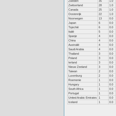
Zweden
35
1.0
Zwitserland
28
1.0
Canada
25
1.0
Oostenrijk
22
1.0
Noorwegen
13
0.0
Japan
6
0.0
Tsjechië
6
0.0
Italië
5
0.0
Spanje
4
0.0
China
4
0.0
Australië
4
0.0
Saudi Arabia
4
0.0
Thailand
3
0.0
Poland
3
0.0
Ierland
3
0.0
Nieuw Zeeland
3
0.0
Taiwan
2
0.0
Luxenburg
2
0.0
Roemenie
1
0.0
Hungary
1
0.0
South Africa
1
0.0
Portugal
1
0.0
United Arabic Emirates
1
0.0
Iceland
1
0.0