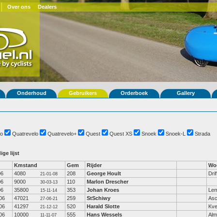
Over ons
Dealers
Onderhoud
Gebruikers
Orderboek
Gallery
o
Quatrevelo
Quatrevelo+
Quest
Quest XS
Snoek
Snoek-L
Strada
ige lijst
Kmstand
Gem
Rijder
Wo
06
4080
208
George Hoult
Drif
21-01-08
06
9000
110
Marlon Drescher
30-03-13
06
35800
353
Johan Kroes
Lem
15-11-14
06
47021
259
StSchiwy
Asc
27-06-21
06
41297
520
Harald Slotte
Kve
21-12-12
06
10000
555
Hans Wessels
Alm
11-11-07