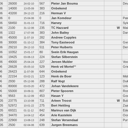
06
26000
567
Pieter Jan Bouma
Dev
24-02-10
06
14000
383
Onbekend
13-05-09
06
43200
216
Herman V
29-12-22
06
0
0
Jan Komdeur
Pat
15-04-06
06
58450
716
Harvey
Sy
31-01-13
06
2100
235
TC Hazzard
W
Mai
31-12-06
06
1322
383
John Bailey
Dan
17-07-06
06
45000
282
Andrew Cupples
11-07-19
06
30000
384
Tony Eastwood
Gw
01-10-12
06
29210
511
Peter Huiberts
Den
29-12-10
06
10352
80
Svein Erik Haugan
15-01-17
06
19425
224
Stefan Silberstein
03-06-13
06
49000
227
Jeroen Mulder
Voo
25-04-24
06
26628
529
Henk vd Mortel
**
Gri
05-05-10
06
26423
644
Onbekend
11-07-09
06
22154
123
Henk de Boer
Mid
03-02-21
06
2930
288
Ralf Vogt
Dui
05-12-06
06
80000
472
Johan Vandekeere
Urk
03-03-20
06
55000
807
Pieter Spooren
Ro
10-09-11
06
9563
453
Hasan Y
Go
31-12-09
05
23775
711
Arleen Troost
W
Bub
13-10-08
05
52972
275
Bert Heitling
Za
10-01-22
05
69321
842
Marinus van Dijk
Ed
01-11-12
05
34470
454
Arie Kastelein
Oos
14-04-12
05
22900
248
Stefan Versendaal
Pur
13-08-13
05
2500
639
Jurgen Breemans
02-04-06