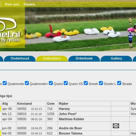
Over ons
Dealers
Onderhoud
Gebruikers
Orderboek
Gallery
o
Quatrevelo
Quatrevelo+
Quest
Quest XS
Snoek
Snoek-L
Strada
ige lijst
Afg
Kmstand
Gem
Rijder
Wo
apr-06
58450
716
Harvey
Sy
31-01-13
feb-12
58816
1035
John Poot
*
Wo
21-11-16
apr-04
59500
360
Matthias Kübler
08-01-18
jun-08
60000
296
Andre de Boer
19-04-25
feb-05
60000
612
Bouwe Talsma
Hee
02-04-13