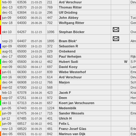
feb-00
63536
211
Ard Verschuur
Dev
21-03-25
dec-13
63570
769
Thomas Ritter
25-10-20
dec-01
63694
296
Ulf Drüding
03-11-19
jun-09
64000
447
John Abbey
Tu
06-05-21
nov-18
64000
702
Wolfgang Ritter
Ge
26-06-26
okt-10
64267
1096
Stephan Böcker
Ove
31-12-15
sep-23
64407
1895
Bram Blok
*
Alm
05-07-26
apr-09
65000
372
Sebastien R
19-11-23
aug-01
65000
229
Onbekend
24-03-25
dec-17
65000
663
Paul Verheijen
Rij
12-02-26
dec-00
65600
462
Hubert Sudi
W
S P
30-09-12
mei-09
66150
697
David Kooy
La
09-04-17
jun-01
66300
839
Wiebe Westerhof
Em
31-12-07
mrt-16
66330
614
Ard Verschuur
Dev
26-03-25
dec-04
66908
766
Marjon
Sch
10-03-12
mei-02
67000
568
Dro
23-02-12
feb-13
67078
423
Jacek F
Kr
24-04-26
sep-07
67251
972
Deen
Her
10-06-13
okt-11
67313
657
Koert jan Verschuuren
Ho
25-04-20
jun-05
67443
1224
Medemblik
02-01-10
jun-09
67475
715
Sander Wessels
Em
26-04-17
jul-12
67485
401
Ulrich H
31-07-26
jun-09
68517
441
Felix L
02-06-22
nov-13
68520
481
Franz-Josef Glas
Erl
30-09-25
dec-05
69321
842
Marinus van Dijk
Ed
01-11-12