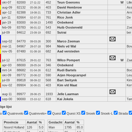
okt-07
82000
452
Teun Geeroms
W
Lille
27-11-22
aug-09
82132
403
David Hembrow
As
05-08-26
apr-12
82388
733
Christian Adler
Ar
19-08-21
jun-11
82664
761
Rico Jonk
De 
02-07-20
jan-19
83000
1490
Onbekend
09-09-23
feb-09
83783
543
Huib Oosterveld
Zoe
06-01-22
jul-09
84612
692
Sutrai
bei
23-09-19
sep-02
84770
300
Marco Zeeman
09-03-26
mei-11
84967
984
Niels vd Wal
Bo
28-07-18
nov-05
87480
682
Aad versteden
01-08-16
jul-12
87615
763
Wilco Pompert
W
Za
28-01-22
apr-03
88000
346
Onbekend
28-05-24
mrt-14
88682
612
Rudi Bartels
Boo
01-04-26
okt-09
89772
590
Arjen Hoogcarspel
Leu
20-06-22
jul-09
89818
568
Bart Switynk
Kim
08-09-22
nov-02
89904
403
Kim v/d Maat
Ker
30-06-21
aug-11
89977
1933
Jelle Laarman
28-06-15
sep-00
90000
618
Kai Jokela
Ta
15-10-12
ige lijst
o
Quatrevelo
Quatrevelo+
Quest
Quest XS
Snoek
Snoek-L
Strada
Provincie
Aantal
%
Geslacht
Aantal
%
Noord Holland
126
5.0
Man
1795
85.0