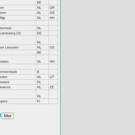
BE
sen
NL
DR
nhem
NL
GE
Rijp
NL
NH
termeer
NL
 Landsberg (D)
DE
NL
ven-Leeuwen
NL
GE
BE
andam
NL
NH
rtmeerbeek
B
sden
NL
UT
swerd
NL
kwerve
NL
ZE
NL
mpere
FI