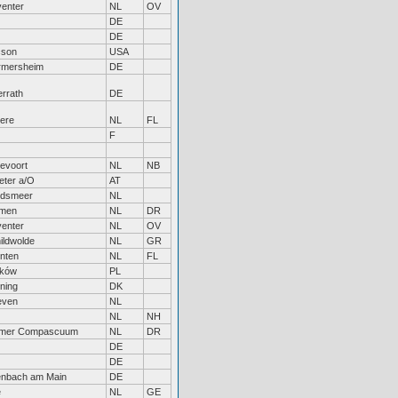
enter
NL
OV
DE
DE
cson
USA
rmersheim
DE
rrath
DE
ere
NL
FL
F
kevoort
NL
NB
eter a/O
AT
ndsmeer
NL
men
NL
DR
enter
NL
OV
ildwolde
NL
GR
nten
NL
FL
aków
PL
ning
DK
even
NL
NL
NH
mer Compascuum
NL
DR
DE
DE
enbach am Main
DE
e
NL
GE