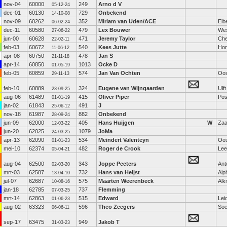
nov-04
60000
249
Arno d V
05-12-24
dec-01
60130
729
Onbekend
14-10-08
nov-09
60262
352
Miriam van Uden/ACE
Eib
06-02-24
dec-11
60580
479
Lex Bouwer
We
27-06-22
jun-00
60628
471
Jeremy Taylor
Che
22-02-11
feb-03
60672
540
Kees Jutte
Hon
11-06-12
apr-08
60750
478
Jan S
21-11-18
apr-14
60850
1013
Ocke D
01-05-19
feb-05
60859
574
Jan Van Ochten
Oo
29-11-13
feb-10
60889
324
Eugene van Wijngaarden
Ulft
23-09-25
aug-06
61489
415
Oliver Piper
Pos
01-01-19
jan-02
61843
491
J
25-06-12
nov-18
61987
882
Onbekend
28-09-24
jun-09
62000
405
Hans Huijgen
W
Za
12-03-22
jun-20
62025
1079
JoMa
24-03-25
apr-13
62090
534
Meindert Valenteyn
Oos
01-01-23
mei-10
62374
482
Roger de Crook
Le
05-04-21
aug-04
62500
343
Joppe Peeters
Ant
02-03-20
mrt-03
62587
732
Hans van Heijst
Alp
13-04-10
jul-07
62687
575
Maarten Weerenbeck
Alk
10-08-16
jan-18
62785
737
Flemming
07-03-25
mrt-14
62863
515
Edward
Lei
01-06-23
aug-02
63323
596
Theo Zeegers
Soe
06-06-11
sep-17
63475
949
Jakob T
31-03-23