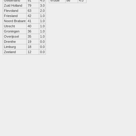
Gelderland
91
4.0
Vrouw
86
4.0
Zuid Holland
79
3.0
Flevoland
63
2.0
Friesland
42
1.0
Noord Brabant
41
1.0
Utrecht
40
1.0
Groningen
36
1.0
Overijssel
35
1.0
Drenthe
19
0.0
Limburg
18
0.0
Zeeland
12
0.0