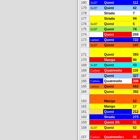
180
Quest
112
3x20"
179
Quest
42
3x20"
178
Strada
7
177
Strada
94
176
Quest
5
3x20"
175
Quest
74
3x20"
174
Quest
259
173
Quest
722
carbon
172
Quest
147
3x20"
171
Quest
393
170
Mango
90
169
Quest
43
3x20"
168
Quatrevelo
118
Carbon
167
Quest
327
166
Quatrevelo
208
Carbon
165
Quest
663
carbon
164
Quest
392
163
Mango
52
162
Mango
17
161
Quest
212
160
Strada
273
159
Quest XS
61
158
Quest
62
3x20"
157
Quatrevelo+
56
Carbon