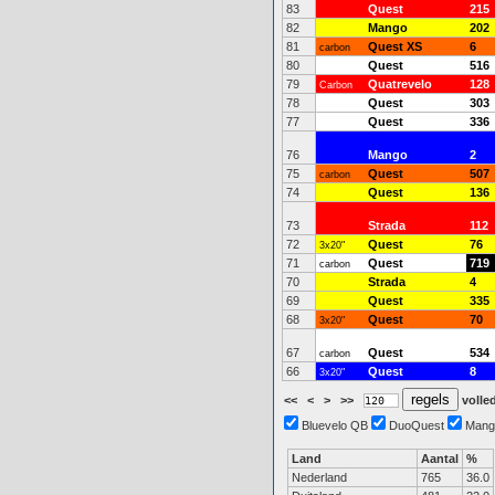
83
Quest
215
82
Mango
202
81
Quest XS
6
carbon
80
Quest
516
79
Quatrevelo
128
Carbon
78
Quest
303
77
Quest
336
76
Mango
2
75
Quest
507
carbon
74
Quest
136
73
Strada
112
72
Quest
76
3x20"
71
Quest
719
carbon
70
Strada
4
69
Quest
335
68
Quest
70
3x20"
67
Quest
534
carbon
66
Quest
8
3x20"
<<
<
>
>>
volled
Bluevelo QB
DuoQuest
Mang
Land
Aantal
%
Nederland
765
36.0