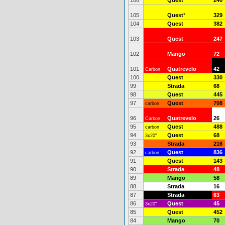
106
Quest
240
105
Quest
*
329
104
Quest
382
103
Quest
247
102
Mango
72
101
Quatrevelo
42
Carbon
100
Quest
330
99
Strada
68
98
Quest
445
97
Quest
708
carbon
96
Quatrevelo
26
Carbon
95
Quest
488
carbon
94
Quest
68
3x20"
93
Strada
216
92
Quest
836
carbon
91
Quest
143
90
Strada
48
89
Mango
58
88
Strada
16
87
Strada
63
86
Quest
45
3x20"
85
Quest
452
84
Mango
70