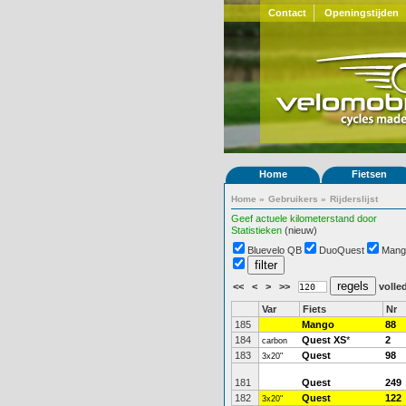
Contact
Openingstijden
Home
Fietsen
Home
»
Gebruikers
»
Rijderslijst
Geef actuele kilometerstand door
Statistieken
(nieuw)
Bluevelo QB
DuoQuest
Mang
<<
<
>
>>
volled
Var
Fiets
Nr
185
Mango
88
184
Quest XS
*
2
carbon
183
Quest
98
3x20"
181
Quest
249
182
Quest
122
3x20"