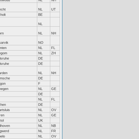
stwoud
NL
NH
echt
NL
UT
holt
BE
NL
rn
NL
NH
sarvik
NO
nten
NL
FL
legom
NL
ZH
lsruhe
DE
lsruhe
DE
rden
NL
NH
amsche
DE
gon
F
megen
NL
GE
DE
NL
FL
chen
DE
rtsluis
NL
OV
ren
NL
GE
tol
UK
dhoven
NL
NB
gwerd
NL
FR
elo
NL
OV