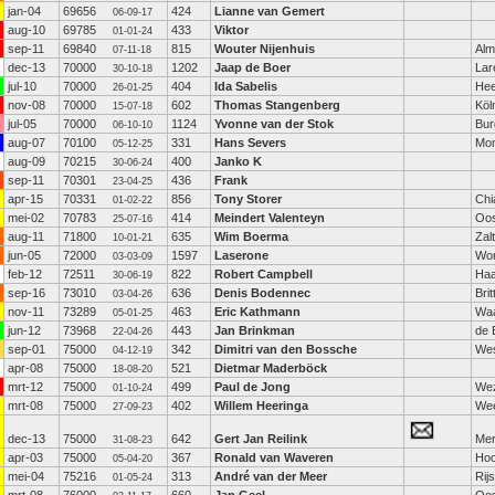
jan-04
69656
424
Lianne van Gemert
06-09-17
aug-10
69785
433
Viktor
01-01-24
sep-11
69840
815
Wouter Nijenhuis
Alm
07-11-18
dec-13
70000
1202
Jaap de Boer
Lar
30-10-18
jul-10
70000
404
Ida Sabelis
He
26-01-25
nov-08
70000
602
Thomas Stangenberg
Köl
15-07-18
jul-05
70000
1124
Yvonne van der Stok
Bur
06-10-10
aug-07
70100
331
Hans Severs
Mon
05-12-25
aug-09
70215
400
Janko K
30-06-24
sep-11
70301
436
Frank
23-04-25
apr-15
70331
856
Tony Storer
Chi
01-02-22
mei-02
70783
414
Meindert Valenteyn
Oos
25-07-16
aug-11
71800
635
Wim Boerma
Zal
10-01-21
jun-05
72000
1597
Laserone
Wo
03-03-09
feb-12
72511
822
Robert Campbell
Haa
30-06-19
sep-16
73010
636
Denis Bodennec
Bri
03-04-26
nov-11
73289
463
Eric Kathmann
Waa
05-01-25
jun-12
73968
443
Jan Brinkman
de 
22-04-26
sep-01
75000
342
Dimitri van den Bossche
Wes
04-12-19
apr-08
75000
521
Dietmar Maderböck
18-08-20
mrt-12
75000
499
Paul de Jong
We
01-10-24
mrt-08
75000
402
Willem Heeringa
We
27-09-23
dec-13
75000
642
Gert Jan Reilink
Me
31-08-23
apr-03
75000
367
Ronald van Waveren
Hoo
05-04-20
mei-04
75216
313
André van der Meer
Rij
01-05-24