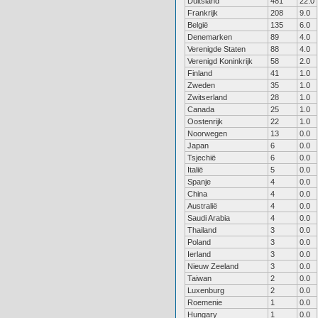
Duitsland
481
22.0
Frankrijk
208
9.0
België
135
6.0
Denemarken
89
4.0
Verenigde Staten
88
4.0
Verenigd Koninkrijk
58
2.0
Finland
41
1.0
Zweden
35
1.0
Zwitserland
28
1.0
Canada
25
1.0
Oostenrijk
22
1.0
Noorwegen
13
0.0
Japan
6
0.0
Tsjechië
6
0.0
Italië
5
0.0
Spanje
4
0.0
China
4
0.0
Australië
4
0.0
Saudi Arabia
4
0.0
Thailand
3
0.0
Poland
3
0.0
Ierland
3
0.0
Nieuw Zeeland
3
0.0
Taiwan
2
0.0
Luxenburg
2
0.0
Roemenie
1
0.0
Hungary
1
0.0