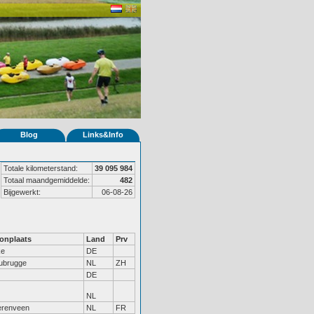
Blog
Links&Info
Totale kilometerstand:
39 095 984
Totaal maandgemiddelde:
482
Bijgewerkt:
06-08-26
onplaats
Land
Prv
ke
DE
ubrugge
NL
ZH
DE
NL
renveen
NL
FR