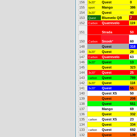
156
Quest
0
3x20"
155
Mango
386
sport
154
Quest
40
3x20"
153
Bluevelo QB
7
Quest
152
Quatrevelo
119
Carbon
151
Strada
50
150
Snoek
*
60
Carbon
148
Quest
318
149
Quest
29
3x20"
147
Quatrevelo
63
Carbon
146
Quest
13
3x20"
145
Quest
323
144
Quest
25
3x20"
143
Quest
789
carbon
142
Quest
118
3x20"
141
Quest
55
3x20"
140
Quest XS
50
139
Quest
208
138
Quest
551
137
Mango
69
136
Quest
332
135
Quest XS
23
carbon
134
Quest
334
133
Quest
692
carbon
132
Quest
139