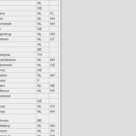
NL
DE
ere
NL
FL
en
NL
NH
emstede
NL
NH
n
DE
gerbrug
NL
NH
tfoort
NL
UT
NL
BE
angmai
TH
terblokker
NL
NH
tbommel
NL
GE
rms
DE
rlem
NL
NH
ttany
F
lre
NL
NB
Blesse
NL
FR
tdorpe
DE
zep
NL
OV
esp
NL
NH
rksem
BE
fddorp
NL
NH
soord
NL
ZH