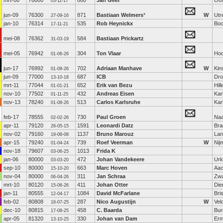
mrt-08
76000
660
Jan Geel
Oo
03-11-17
jun-09
76300
871
Bastiaan Welmers
*
W
Utr
27-09-16
jan-10
76314
535
Rob Heynickx
Boc
17-11-21
mei-08
76362
584
Bastiaan Prickartz
31-03-19
mei-05
76942
304
Ton Vlaar
Hoo
01-06-26
jun-17
76992
702
Adriaan Manhave
W
Kin
01-08-26
jun-09
77000
687
ICB
Dro
13-10-18
mrt-11
77044
652
Erik van Bezu
Hil
01-01-21
nov-10
77502
432
Andreas Eisen
Kar
01-11-25
nov-13
78240
513
Carlos Karlsruhe
Kar
01-08-26
feb-17
78555
730
Paul Groen
Naa
02-02-26
apr-11
79120
1591
Leonardi Datz
Br
26-05-15
nov-02
79160
1137
Bruno Marouz
Lan
19-08-08
apr-15
79240
739
Roef Veerman
W
Nij
01-04-24
nov-18
79607
1013
Frida K
03-06-25
jan-06
80000
472
Johan Vandekeere
Urk
03-03-20
sep-10
80000
663
Marc Hoven
Aa
15-10-20
nov-04
80000
311
Jan Schraa
Zwa
06-04-26
mrt-10
80120
411
Johan Otter
Die
15-06-26
jan-11
80555
1084
David McFarlane
Bris
12-04-17
feb-02
80808
287
Nico Augustijn
W
Vel
16-07-25
dec-10
80815
458
C. Baarda
Bur
17-08-25
apr-05
81320
330
Johan van Dam
Erm
13-10-25