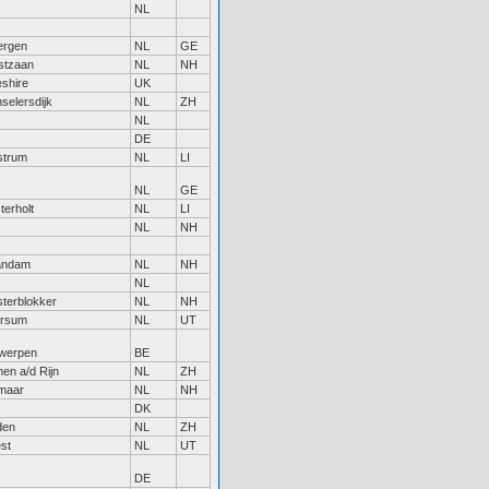
NL
ergen
NL
GE
stzaan
NL
NH
shire
UK
selersdijk
NL
ZH
NL
DE
strum
NL
LI
NL
GE
terholt
NL
LI
NL
NH
andam
NL
NH
NL
terblokker
NL
NH
ersum
NL
UT
werpen
BE
hen a/d Rijn
NL
ZH
maar
NL
NH
DK
den
NL
ZH
st
NL
UT
DE