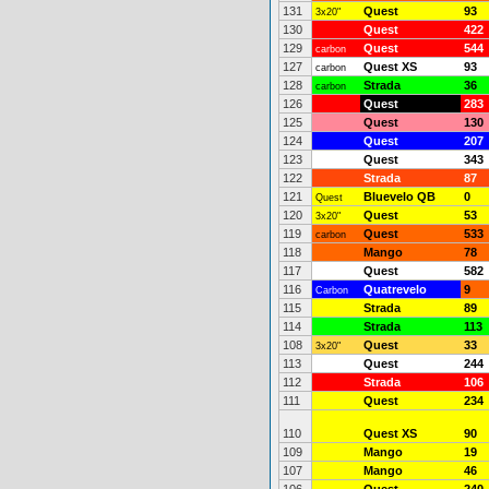
131
Quest
93
3x20"
130
Quest
422
129
Quest
544
carbon
127
Quest XS
93
carbon
128
Strada
36
carbon
126
Quest
283
125
Quest
130
124
Quest
207
123
Quest
343
122
Strada
87
121
Bluevelo QB
0
Quest
120
Quest
53
3x20"
119
Quest
533
carbon
118
Mango
78
117
Quest
582
116
Quatrevelo
9
Carbon
115
Strada
89
114
Strada
113
108
Quest
33
3x20"
113
Quest
244
112
Strada
106
111
Quest
234
110
Quest XS
90
109
Mango
19
107
Mango
46