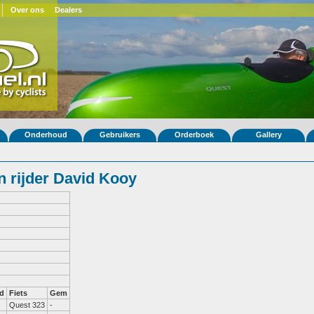
Over ons
Dealers
Onderhoud
Gebruikers
Orderboek
Gallery
 rijder David Kooy
d
Fiets
Gem
Quest 323
-