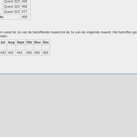
Quest 323
434
Quest 323
456
Quest 323
577
de:
469
den vanaf de 1e van de betreffende maand tot de 1e van de volgende maand. Het betreffen g
anden.
Jul
Aug
Sept
Okt
Nov
Dec
442
442
443
465
450
465