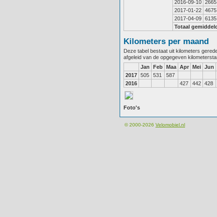
2016-09-10
2665
2017-01-22
4675
2017-04-09
6135
Totaal gemiddel
Kilometers per maand
Deze tabel bestaat uit kilometers gere
afgeleid van de opgegeven kilometerst
Jan
Feb
Maa
Apr
Mei
Jun
2017
505
531
587
2016
427
442
428
Foto's
© 2000-2026
Velomobiel.nl