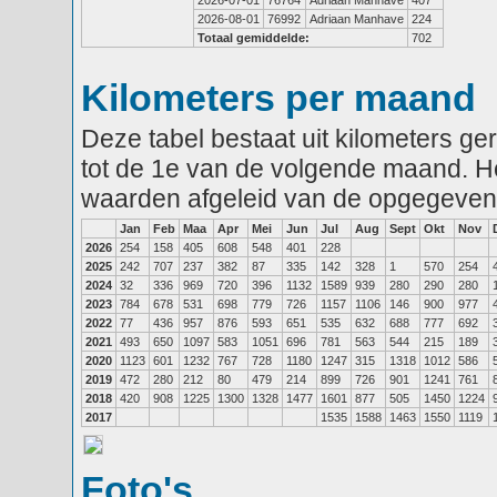
2026-07-01
76764
Adriaan Manhave
407
2026-08-01
76992
Adriaan Manhave
224
Totaal gemiddelde:
702
Kilometers per maand
Deze tabel bestaat uit kilometers g
tot de 1e van de volgende maand. He
waarden afgeleid van de opgegeven
Jan
Feb
Maa
Apr
Mei
Jun
Jul
Aug
Sept
Okt
Nov
2026
254
158
405
608
548
401
228
2025
242
707
237
382
87
335
142
328
1
570
254
2024
32
336
969
720
396
1132
1589
939
280
290
280
2023
784
678
531
698
779
726
1157
1106
146
900
977
2022
77
436
957
876
593
651
535
632
688
777
692
2021
493
650
1097
583
1051
696
781
563
544
215
189
2020
1123
601
1232
767
728
1180
1247
315
1318
1012
586
2019
472
280
212
80
479
214
899
726
901
1241
761
2018
420
908
1225
1300
1328
1477
1601
877
505
1450
1224
2017
1535
1588
1463
1550
1119
Foto's