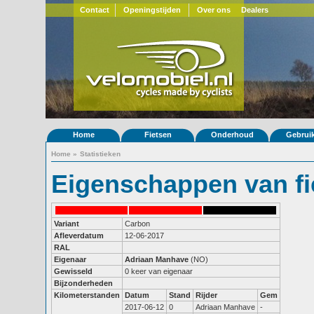
Contact
Openingstijden
Over ons
Dealers
Home
Fietsen
Onderhoud
Gebrui
Home
»
Statistieken
Eigenschappen van fi
Variant
Carbon
Afleverdatum
12-06-2017
RAL
Eigenaar
Adriaan Manhave
(NO)
Gewisseld
0 keer van eigenaar
Bijzonderheden
Kilometerstanden
Datum
Stand
Rijder
Gem
2017-06-12
0
Adriaan Manhave
-