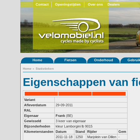
Contact
Openingstijden
Over ons
Dealers
Home
Fietsen
Onderhoud
Gebrui
Home
»
Statistieken
Eigenschappen van fi
Variant
Afleverdatum
29-09-2011
RAL
Eigenaar
Frank
(BE)
Gewisseld
3 keer van eigenaar
Bijzonderheden
kleur Lamborgini lb 9015 
Kilometerstanden
Datum
Stand
Rijder
Gem
2011-11-18
1250
Marjolein van Dillen
-