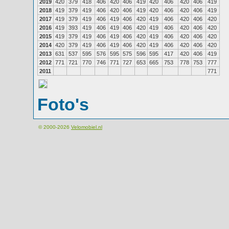
2019
420
379
418
406
420
406
419
420
406
420
406
419
2018
419
379
419
406
420
406
419
420
406
420
406
419
2017
419
379
419
406
419
406
420
419
406
420
406
420
2016
419
393
419
406
419
406
420
419
406
420
406
420
2015
419
379
419
406
419
406
420
419
406
420
406
420
2014
420
379
419
406
419
406
420
419
406
420
406
420
2013
631
537
595
576
595
575
596
595
417
420
406
419
2012
771
721
770
746
771
727
653
665
753
778
753
777
2011
771
Foto's
© 2000-2026
Velomobiel.nl