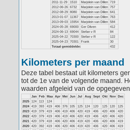
2011-11-29
1510
Marjolein van Dillen
719
2012-06-26
6732
Marjolein van Dillen
757
2012-08-29
8080
Marjolein van Dillen
641
2013-01-07
11367
Marjolein van Dillen
763
2013-09-03
15954
Marjolein van Dillen
584
2024-05-28
69000
Ger Dilven
412
2024-06-13
69044
Stefan v R
84
2025-04-22
70300
Stefan v R
122
2025-04-23
70301
Frank
30
Totaal gemiddelde:
432
Kilometers per maand
Deze tabel bestaat uit kilometers g
tot de 1e van de volgende maand. He
waarden afgeleid van de opgegeven
Jan
Feb
Maa
Apr
Mei
Jun
Jul
Aug
Sept
Okt
Nov
Dec
2025
124
113
124
2024
419
393
419
406
376
105
125
124
120
125
120
125
2023
419
379
419
406
419
406
420
419
406
420
406
420
2022
420
379
419
406
419
406
420
419
406
420
406
420
2021
420
379
418
406
420
406
419
420
406
420
406
419
2020
420
392
419
406
420
406
419
420
406
420
406
419