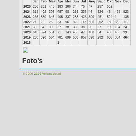
Jan
Feb
Maa
Apr
Mei
Jun
Jul
Aug
Sept
Okt
Nov
Dec
2025
256
231
443
183
286
74
75
47
257
552
2024
318
402
308
487
90
255
336
46
324
45
498
923
2023
266
350
345
405
337
283
426
399
451
524
1
135
2022
24
22
25
23
96
92
113
606
262
180
382
112
2021
39
34
39
37
38
38
38
39
37
109
134
24
2020
613
524
551
71
143
45
47
180
54
46
46
99
2019
238
390
534
781
699
505
957
698
282
608
884
464
2018
1
Foto's
© 2000-2026
Velomobiel.nl