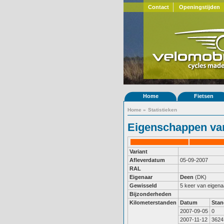
Contact
Openingstijden
Home
Fietsen
Home
»
Statistieken
Eigenschappen van
Variant
Afleverdatum
05-09-2007
RAL
Eigenaar
Deen
(DK)
Gewisseld
5 keer van eigena
Bijzonderheden
Kilometerstanden
Datum
Stan
2007-09-05
0
2007-11-12
3624