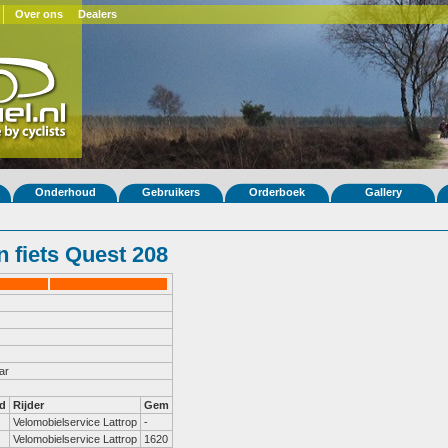
Over ons
Dealers
Onderhoud
Gebruikers
Orderboek
Gallery
 fiets Quest 208
ar
d
Rijder
Gem
Velomobielservice Lattrop
-
Velomobielservice Lattrop
1620