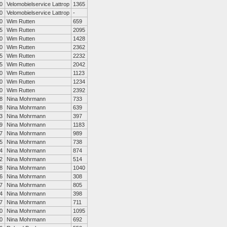
0
Velomobielservice Lattrop
1365
0
Velomobielservice Lattrop
-
0
Wim Rutten
659
5
Wim Rutten
2095
0
Wim Rutten
1428
0
Wim Rutten
2362
5
Wim Rutten
2232
5
Wim Rutten
2042
0
Wim Rutten
1123
0
Wim Rutten
1234
0
Wim Rutten
2392
8
Nina Mohrmann
733
8
Nina Mohrmann
639
3
Nina Mohrmann
397
9
Nina Mohrmann
1183
7
Nina Mohrmann
989
5
Nina Mohrmann
738
4
Nina Mohrmann
874
2
Nina Mohrmann
514
8
Nina Mohrmann
1040
6
Nina Mohrmann
308
7
Nina Mohrmann
805
4
Nina Mohrmann
398
7
Nina Mohrmann
711
0
Nina Mohrmann
1095
0
Nina Mohrmann
692