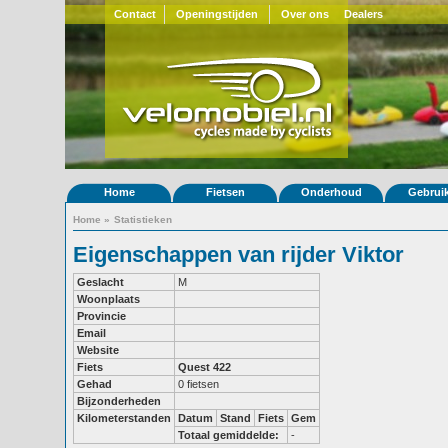
Contact
Openingstijden
Over ons
Dealers
Home
Fietsen
Onderhoud
Gebrui
Home
»
Statistieken
Eigenschappen van rijder Viktor
Geslacht
M
Woonplaats
Provincie
Email
Website
Fiets
Quest 422
Gehad
0 fietsen
Bijzonderheden
Kilometerstanden
Datum
Stand
Fiets
Gem
Totaal gemiddelde:
-