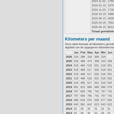
2014-11-02
1750
2016-01-10
1075
2016-11-03
1726
2018-10-15
3485
2019-06-15
4026
2025-03-25
7552
2026-06-15
8012
Totaal gemiddel
Kilometers per maand
Deze tabel bestaat uit kilometers gere
afgeleid van de opgegeven kilometerst
Jan
Feb
Maa
Apr
Mei
Jun
2026
319
288
318
309
319
2025
518
468
473
308
319
309
2024
518
484
518
501
518
501
2023
518
468
517
502
518
501
2022
518
468
517
502
518
501
2021
518
468
518
501
518
502
2020
518
485
517
501
518
502
2019
691
623
689
668
690
579
2018
767
693
765
742
767
742
2017
767
693
765
742
767
742
2016
668
633
676
656
677
655
2015
643
581
642
623
643
623
2014
32
29
33
31
32
31
2013
32
29
32
31
33
31