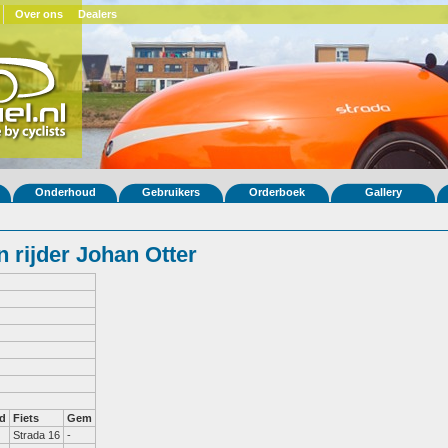
Over ons
Dealers
Onderhoud
Gebruikers
Orderboek
Gallery
 rijder Johan Otter
d
Fiets
Gem
Strada 16
-