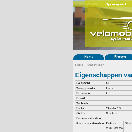
Contact
Openingstijden
Home
Fietsen
Home
»
Statistieken
Eigenschappen van
Geslacht
M
Woonplaats
Dieren
Provincie
GE
Email
Website
Fiets
Strada 16
Gehad
0 fietsen
Bijzonderheden
Kilometerstanden
Datum
Stan
2010-03-24
0