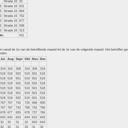
Strada 16
32
5
Strada 16
631
5
Strada 16
664
0
Strada 16
752
0
Strada 16
677
2
Strada 16
508
0
Strada 16
313
de:
411
den vanaf de 1e van de betreffende maand tot de 1e van de volgende maand. Het betreffen g
anden.
Jul
Aug
Sept
Okt
Nov
Dec
319
319
308
319
309
319
518
518
502
519
501
518
518
518
501
519
501
519
518
518
502
518
502
518
518
518
501
519
501
518
518
518
501
519
501
518
518
518
502
519
501
518
767
767
742
725
668
690
767
767
742
768
742
766
678
677
655
678
737
766
643
643
623
644
622
643
32
33
31
32
603
643
32
32
31
33
31
32