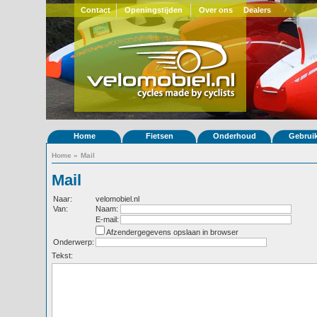
Contact
Openingstijden
Over ons
Dealers
Home
Fietsen
Onderhoud
Gebrui
Home
»
Mail
Mail
Naar:
velomobiel.nl
Van:
Naam:
E-mail:
Afzendergegevens opslaan in browser
Onderwerp:
Tekst: