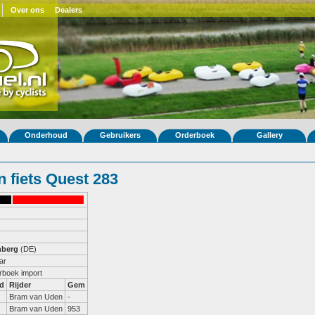
Over ons
Dealers
Onderhoud
Gebruikers
Orderboek
Gallery
 fiets Quest 283
nberg
(DE)
ar
erboek import
d
Rijder
Gem
Bram van Uden
-
Bram van Uden
953