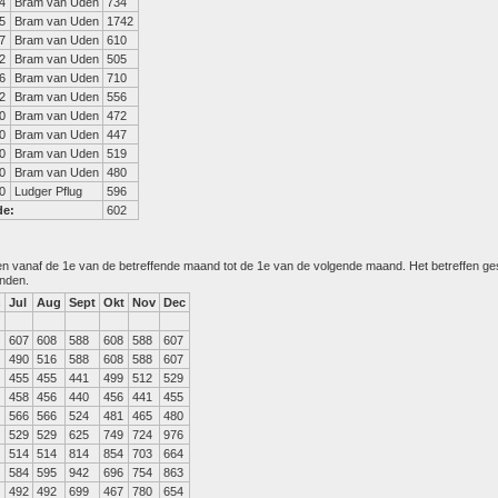
4
Bram van Uden
734
5
Bram van Uden
1742
7
Bram van Uden
610
2
Bram van Uden
505
6
Bram van Uden
710
2
Bram van Uden
556
0
Bram van Uden
472
0
Bram van Uden
447
0
Bram van Uden
519
0
Bram van Uden
480
0
Ludger Pflug
596
de:
602
den vanaf de 1e van de betreffende maand tot de 1e van de volgende maand. Het betreffen g
anden.
n
Jul
Aug
Sept
Okt
Nov
Dec
607
608
588
608
588
607
490
516
588
608
588
607
455
455
441
499
512
529
458
456
440
456
441
455
566
566
524
481
465
480
529
529
625
749
724
976
514
514
814
854
703
664
584
595
942
696
754
863
492
492
699
467
780
654