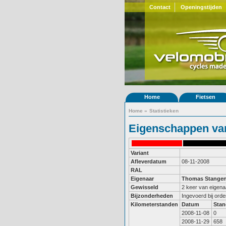
Contact
Openingstijden
Home
Fietsen
Home
»
Statistieken
Eigenschappen van
Variant
Afleverdatum
08-11-2008
RAL
Eigenaar
Thomas Stange
Gewisseld
2 keer van eigena
Bijzonderheden
Ingevoerd bij ord
Kilometerstanden
Datum
Stan
2008-11-08
0
2008-11-29
658