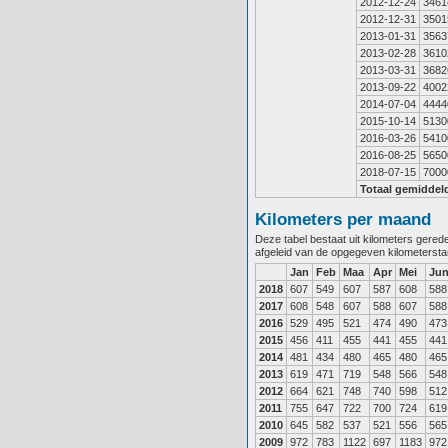
2012-12-24
3461
2012-12-31
3501
2013-01-31
3563
2013-02-28
3610
2013-03-31
3682
2013-09-22
4002
2014-07-04
4444
2015-10-14
5130
2016-03-26
5410
2016-08-25
5650
2018-07-15
7000
Totaal gemiddel
Kilometers per maand
Deze tabel bestaat uit kilometers gere
afgeleid van de opgegeven kilometerst
Jan
Feb
Maa
Apr
Mei
Ju
2018
607
549
607
587
608
588
2017
608
548
607
588
607
588
2016
529
495
521
474
490
473
2015
456
411
455
441
455
441
2014
481
434
480
465
480
465
2013
619
471
719
548
566
548
2012
664
621
748
740
598
512
2011
755
647
722
700
724
619
2010
645
582
537
521
556
565
2009
972
783
1122
697
1183
972