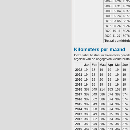
2009-01-26
1595
2009-01-31
1628
2009-05-04
1837
2009-05-24
1877
2018-03-05
5876
2018-05-26
5926
2022-10-11
6026
2022-11-27
6076
Totaal gemiddel
Kilometers per maand
Deze tabel bestaat uit kilometers gere
afgeleid van de opgegeven kilometerst
Jan
Feb
Maa
Apr
Mei
Jun
2022
19
18
19
19
19
19
2021
19
18
19
19
19
19
2020
19
18
20
19
19
19
2019
19
18
19
19
19
19
2018
387
349
214
183
157
19
2017
387
349
386
374
387
374
2016
387
362
386
374
387
374
2015
387
349
386
374
387
374
2014
386
350
386
374
387
374
2013
386
349
386
375
386
374
2012
386
362
386
374
387
374
2011
386
349
386
375
386
374
2010
387
349
386
374
387
374