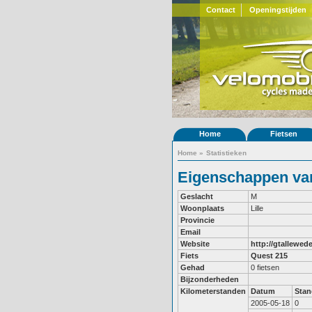
Contact
Openingstijden
Home
Fietsen
Home
»
Statistieken
Eigenschappen van
Geslacht
M
Woonplaats
Lille
Provincie
Email
Website
http://gtallewed
Fiets
Quest 215
Gehad
0 fietsen
Bijzonderheden
Kilometerstanden
Datum
Stan
2005-05-18
0