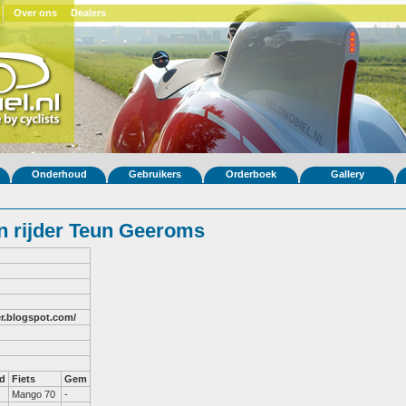
Over ons
Dealers
Onderhoud
Gebruikers
Orderboek
Gallery
 rijder Teun Geeroms
er.blogspot.com/
d
Fiets
Gem
Mango 70
-