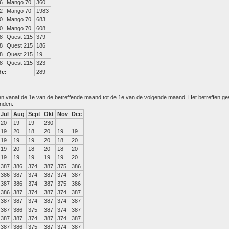
6
Mango 70
360
2
Mango 70
1983
0
Mango 70
683
0
Mango 70
608
8
Quest 215
379
8
Quest 215
186
8
Quest 215
19
8
Quest 215
323
de:
289
den vanaf de 1e van de betreffende maand tot de 1e van de volgende maand. Het betreffen g
anden.
Jul
Aug
Sept
Okt
Nov
Dec
20
19
19
230
19
20
18
20
19
19
19
19
19
20
18
20
19
20
18
20
18
20
19
19
19
19
19
20
387
386
374
387
375
386
386
387
374
387
374
387
387
386
374
387
375
386
386
387
374
387
374
387
387
387
374
387
374
387
387
386
375
387
374
387
387
387
374
387
374
387
387
386
375
387
374
387