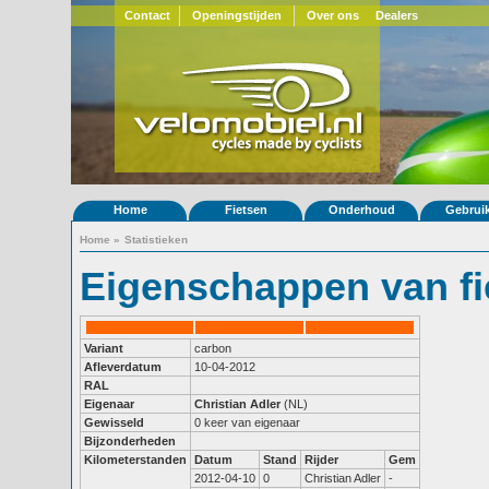
Contact
Openingstijden
Over ons
Dealers
Home
Fietsen
Onderhoud
Gebrui
Home
»
Statistieken
Eigenschappen van fi
Variant
carbon
Afleverdatum
10-04-2012
RAL
Eigenaar
Christian Adler
(NL)
Gewisseld
0 keer van eigenaar
Bijzonderheden
Kilometerstanden
Datum
Stand
Rijder
Gem
2012-04-10
0
Christian Adler
-