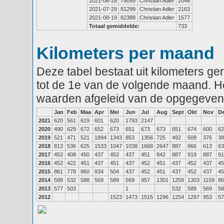
2021-06-28
79095
Christian Adler
2046
2021-07-29
81299
Christian Adler
2163
2021-08-19
82388
Christian Adler
1577
Totaal gemiddelde:
733
Kilometers per maand
Deze tabel bestaat uit kilometers g
tot de 1e van de volgende maand. He
waarden afgeleid van de opgegeven
Jan
Feb
Maa
Apr
Mei
Jun
Jul
Aug
Sept
Okt
Nov
D
2021
620
561
619
601
620
1793
2147
2020
490
629
672
652
673
651
673
673
651
674
600
62
2019
521
471
521
1894
1343
853
1356
725
492
509
376
38
2018
813
536
625
1533
1047
1038
1668
2647
887
966
613
63
2017
452
408
450
437
452
437
451
842
887
919
887
91
2016
452
422
451
437
451
437
452
451
437
452
437
45
2015
861
778
860
834
504
437
452
451
437
452
437
45
2014
588
532
588
569
589
569
957
1301
1259
1303
1159
86
2013
577
503
1
532
589
569
58
2012
1523
1473
1515
1296
1254
1297
953
57