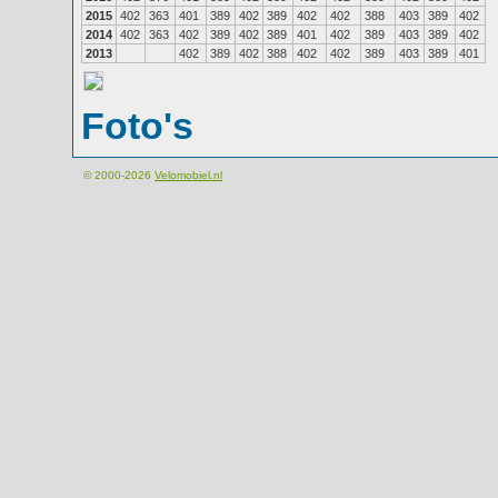
2015
402
363
401
389
402
389
402
402
388
403
389
402
2014
402
363
402
389
402
389
401
402
389
403
389
402
2013
402
389
402
388
402
402
389
403
389
401
Foto's
© 2000-2026
Velomobiel.nl