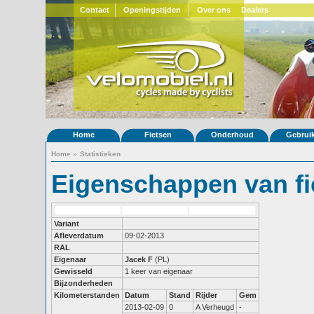
Contact
Openingstijden
Over ons
Dealers
Home
Fietsen
Onderhoud
Gebrui
Home
»
Statistieken
Eigenschappen van fi
Variant
Afleverdatum
09-02-2013
RAL
Eigenaar
Jacek F
(PL)
Gewisseld
1 keer van eigenaar
Bijzonderheden
Kilometerstanden
Datum
Stand
Rijder
Gem
2013-02-09
0
A Verheugd
-