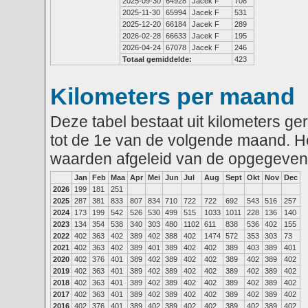
2025-09-30
64928
Jacek F
708
2025-11-30
65994
Jacek F
531
2025-12-20
66184
Jacek F
289
2026-02-28
66633
Jacek F
195
2026-04-24
67078
Jacek F
246
Totaal gemiddelde:
423
Kilometers per maand
Deze tabel bestaat uit kilometers g
tot de 1e van de volgende maand. He
waarden afgeleid van de opgegeven
Jan
Feb
Maa
Apr
Mei
Jun
Jul
Aug
Sept
Okt
Nov
Dec
2026
199
181
251
2025
287
381
833
807
834
710
722
722
692
543
516
257
2024
173
199
542
526
530
499
515
1033
1011
228
136
140
2023
134
354
538
340
303
480
1102
611
838
536
402
155
2022
402
363
402
389
402
388
402
1474
572
353
303
73
2021
402
363
402
389
401
389
402
402
389
403
389
401
2020
402
376
401
389
402
389
402
402
389
402
389
402
2019
402
363
401
389
402
389
402
402
389
402
389
402
2018
402
363
401
389
402
389
402
402
389
402
389
402
2017
402
363
401
389
402
389
402
402
389
402
389
402
2016
402
376
401
389
402
389
402
402
389
402
389
402