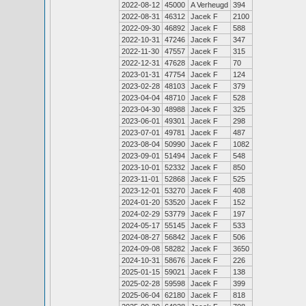
2022-08-12
45000
A Verheugd
394
2022-08-31
46312
Jacek F
2100
2022-09-30
46892
Jacek F
588
2022-10-31
47246
Jacek F
347
2022-11-30
47557
Jacek F
315
2022-12-31
47628
Jacek F
70
2023-01-31
47754
Jacek F
124
2023-02-28
48103
Jacek F
379
2023-04-04
48710
Jacek F
528
2023-04-30
48988
Jacek F
325
2023-06-01
49301
Jacek F
298
2023-07-01
49781
Jacek F
487
2023-08-04
50990
Jacek F
1082
2023-09-01
51494
Jacek F
548
2023-10-01
52332
Jacek F
850
2023-11-01
52868
Jacek F
525
2023-12-01
53270
Jacek F
408
2024-01-20
53520
Jacek F
152
2024-02-29
53779
Jacek F
197
2024-05-17
55145
Jacek F
533
2024-08-27
56842
Jacek F
506
2024-09-08
58282
Jacek F
3650
2024-10-31
58676
Jacek F
226
2025-01-15
59021
Jacek F
138
2025-02-28
59598
Jacek F
399
2025-06-04
62180
Jacek F
818