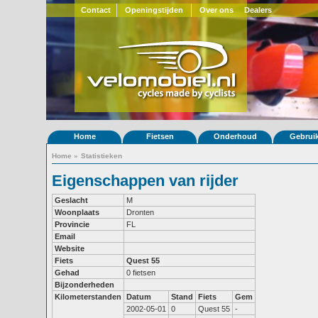
Contact
Openingstijden
Over ons
Dealers
Home
Fietsen
Onderhoud
Gebrui
Home
»
Statistieken
Eigenschappen van rijder
Geslacht
M
Woonplaats
Dronten
Provincie
FL
Email
Website
Fiets
Quest 55
Gehad
0 fietsen
Bijzonderheden
Kilometerstanden
Datum
Stand
Fiets
Gem
2002-05-01
0
Quest 55
-