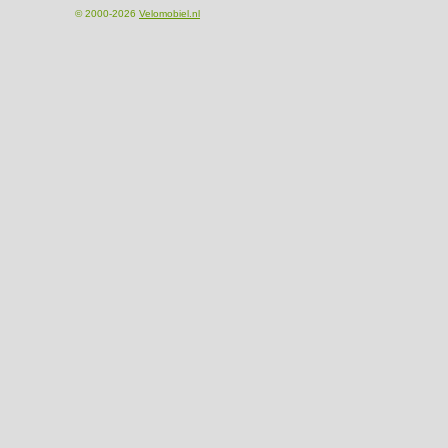
© 2000-2026
Velomobiel.nl