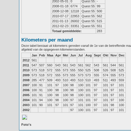
2002-05-01
0
Quest 55
-
2008-01-18
6774
Quest 55
99
2008-12-08
12118
Quest 55
500
2010-07-17
22953
Quest 55
562
2011-01-13
26002
Quest 55
515
2012-02-23
33351
Quest 55
551
Totaal gemiddelde:
283
Kilometers per maand
Deze tabel bestaat uit kilometers gereden vanaf de 1e van de betreffende m
afgeleid van de opgegeven kilometerstanden.
Jan
Feb
Maa
Apr
Mei
Jun
Jul
Aug
Sept
Okt
Nov
Dec
2012
561
2011
547
507
560
543
561
543
561
562
543
561
544
561
2010
573
518
572
555
573
555
550
525
508
526
508
525
2009
573
518
572
555
573
555
573
573
555
574
555
573
2008
285
477
509
493
510
493
510
510
493
511
493
559
2007
100
91
101
97
100
98
100
101
97
101
97
101
2006
100
91
100
98
100
98
100
101
97
101
97
101
2005
101
91
100
98
100
98
100
101
97
101
97
101
2004
101
94
100
98
100
97
101
101
97
101
97
100
2003
101
90
101
97
101
97
101
100
97
101
98
100
2002
97
100
101
97
101
97
101
Foto's