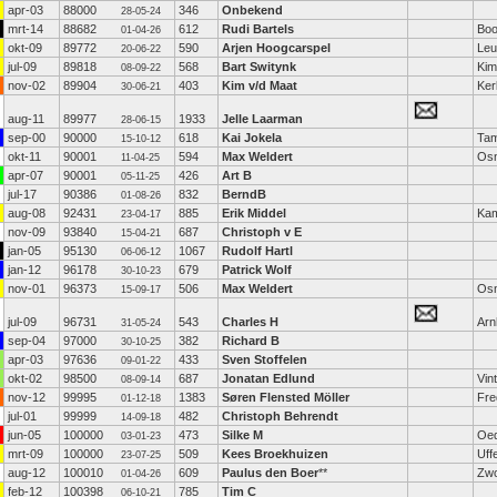
apr-03
88000
346
Onbekend
28-05-24
mrt-14
88682
612
Rudi Bartels
Boo
01-04-26
okt-09
89772
590
Arjen Hoogcarspel
Leu
20-06-22
jul-09
89818
568
Bart Switynk
Kim
08-09-22
nov-02
89904
403
Kim v/d Maat
Ker
30-06-21
aug-11
89977
1933
Jelle Laarman
28-06-15
sep-00
90000
618
Kai Jokela
Ta
15-10-12
okt-11
90001
594
Max Weldert
Os
11-04-25
apr-07
90001
426
Art B
05-11-25
jul-17
90386
832
BerndB
01-08-26
aug-08
92431
885
Erik Middel
Ka
23-04-17
nov-09
93840
687
Christoph v E
15-04-21
jan-05
95130
1067
Rudolf Hartl
06-06-12
jan-12
96178
679
Patrick Wolf
30-10-23
nov-01
96373
506
Max Weldert
Os
15-09-17
jul-09
96731
543
Charles H
Ar
31-05-24
sep-04
97000
382
Richard B
30-10-25
apr-03
97636
433
Sven Stoffelen
09-01-22
okt-02
98500
687
Jonatan Edlund
Vin
08-09-14
nov-12
99995
1383
Søren Flensted Möller
Fre
01-12-18
jul-01
99999
482
Christoph Behrendt
14-09-18
jun-05
100000
473
Silke M
Oed
03-01-23
mrt-09
100000
509
Kees Broekhuizen
Uffe
23-07-25
aug-12
100010
609
Paulus den Boer
**
Zwo
01-04-26
feb-12
100398
785
Tim C
06-10-21