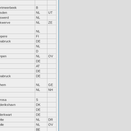
rtmeerbeek
B
sden
NL
UT
swerd
NL
kwerve
NL
ZE
NL
mpere
FI
nabruck
DE
NL
D
mpen
NL
OV
DE
AT
DE
nabruck
DE
nhem
NL
GE
NL
NH
trosa
S
derikshavn
DK
DE
erkwart
DE
lte
NL
DR
lle
NL
OV
BE