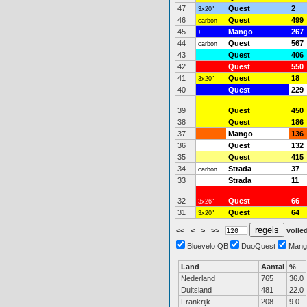
47
Quest
2
3x20"
46
Quest
499
carbon
45
Mango
267
+
44
Quest
567
carbon
43
Quest
406
42
Quest
550
41
Quest
18
3x20"
40
Quest
229
39
Quest
450
38
Quest
186
37
Mango
136
36
Quest
132
35
Quest
415
34
Strada
37
carbon
33
Strada
11
32
Quest
66
3x26"
31
Quest
64
3x20"
<<
<
>
>>
volled
Bluevelo QB
DuoQuest
Mang
Land
Aantal
%
Nederland
765
36.0
Duitsland
481
22.0
Frankrijk
208
9.0