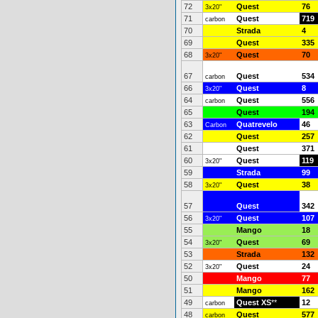
72
Quest
76
3x20"
71
Quest
719
carbon
70
Strada
4
69
Quest
335
68
Quest
70
3x20"
67
Quest
534
carbon
66
Quest
8
3x20"
64
Quest
556
carbon
65
Quest
194
63
Quatrevelo
46
Carbon
62
Quest
257
61
Quest
371
60
Quest
119
3x20"
59
Strada
99
58
Quest
38
3x20"
57
Quest
342
56
Quest
107
3x20"
55
Mango
18
54
Quest
69
3x20"
53
Strada
132
52
Quest
24
3x20"
50
Mango
77
51
Mango
162
49
Quest XS
**
12
carbon
48
Quest
577
carbon