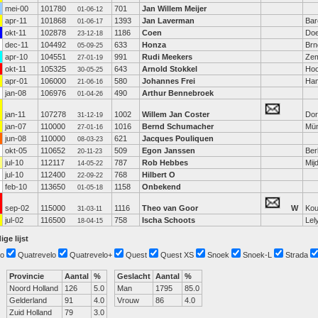
mei-00
101780
701
Jan Willem Meijer
01-06-12
apr-11
101868
1393
Jan Laverman
Bar
01-06-17
okt-11
102878
1186
Coen
Doe
23-12-18
dec-11
104492
633
Honza
Brn
05-09-25
apr-10
104551
991
Rudi Meekers
Zem
27-01-19
okt-11
105325
643
Arnold Stokkel
Hoo
30-05-25
apr-01
106000
580
Johannes Frei
Ha
21-06-16
jan-08
106976
490
Arthur Bennebroek
01-04-26
jan-11
107278
1002
Willem Jan Coster
Dor
31-12-19
jan-07
110000
1016
Bernd Schumacher
Mün
27-01-16
jun-08
110000
621
Jacques Pouliquen
08-03-23
okt-05
110652
509
Egon Janssen
Ber
20-11-23
jul-10
112117
787
Rob Hebbes
Mij
14-05-22
jul-10
112400
768
Hilbert O
22-09-22
feb-10
113650
1158
Onbekend
01-05-18
sep-02
115000
1116
Theo van Goor
W
Kou
31-03-11
jul-02
116500
758
Ischa Schoots
Lel
18-04-15
ige lijst
o
Quatrevelo
Quatrevelo+
Quest
Quest XS
Snoek
Snoek-L
Strada
Provincie
Aantal
%
Geslacht
Aantal
%
Noord Holland
126
5.0
Man
1795
85.0
Gelderland
91
4.0
Vrouw
86
4.0
Zuid Holland
79
3.0