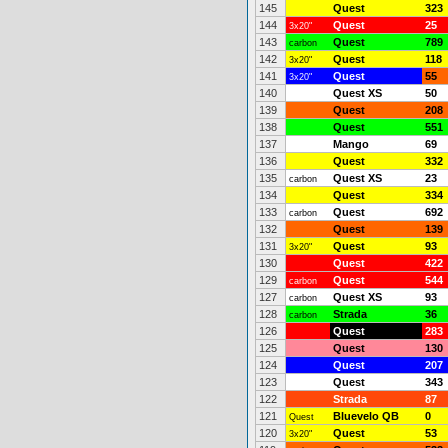
145
Quest
323
144
Quest
25
3x20"
143
Quest
789
carbon
142
Quest
118
3x20"
141
Quest
55
3x20"
140
Quest XS
50
139
Quest
208
138
Quest
551
137
Mango
69
136
Quest
332
135
Quest XS
23
carbon
134
Quest
334
133
Quest
692
carbon
132
Quest
139
131
Quest
93
3x20"
130
Quest
422
129
Quest
544
carbon
127
Quest XS
93
carbon
128
Strada
36
carbon
126
Quest
283
125
Quest
130
124
Quest
207
123
Quest
343
122
Strada
87
121
Bluevelo QB
0
Quest
120
Quest
53
3x20"