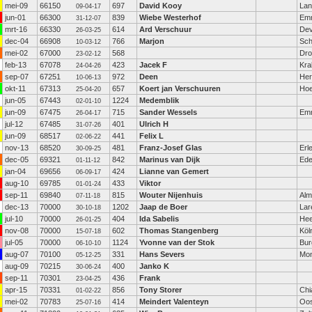
mei-09
66150
697
David Kooy
La
09-04-17
jun-01
66300
839
Wiebe Westerhof
Em
31-12-07
mrt-16
66330
614
Ard Verschuur
Dev
26-03-25
dec-04
66908
766
Marjon
Sch
10-03-12
mei-02
67000
568
Dro
23-02-12
feb-13
67078
423
Jacek F
Kr
24-04-26
sep-07
67251
972
Deen
Her
10-06-13
okt-11
67313
657
Koert jan Verschuuren
Ho
25-04-20
jun-05
67443
1224
Medemblik
02-01-10
jun-09
67475
715
Sander Wessels
Em
26-04-17
jul-12
67485
401
Ulrich H
31-07-26
jun-09
68517
441
Felix L
02-06-22
nov-13
68520
481
Franz-Josef Glas
Erl
30-09-25
dec-05
69321
842
Marinus van Dijk
Ed
01-11-12
jan-04
69656
424
Lianne van Gemert
06-09-17
aug-10
69785
433
Viktor
01-01-24
sep-11
69840
815
Wouter Nijenhuis
Alm
07-11-18
dec-13
70000
1202
Jaap de Boer
Lar
30-10-18
jul-10
70000
404
Ida Sabelis
He
26-01-25
nov-08
70000
602
Thomas Stangenberg
Köl
15-07-18
jul-05
70000
1124
Yvonne van der Stok
Bur
06-10-10
aug-07
70100
331
Hans Severs
Mon
05-12-25
aug-09
70215
400
Janko K
30-06-24
sep-11
70301
436
Frank
23-04-25
apr-15
70331
856
Tony Storer
Chi
01-02-22
mei-02
70783
414
Meindert Valenteyn
Oos
25-07-16