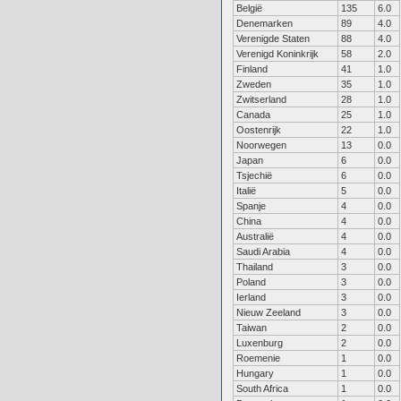
België
135
6.0
Denemarken
89
4.0
Verenigde Staten
88
4.0
Verenigd Koninkrijk
58
2.0
Finland
41
1.0
Zweden
35
1.0
Zwitserland
28
1.0
Canada
25
1.0
Oostenrijk
22
1.0
Noorwegen
13
0.0
Japan
6
0.0
Tsjechië
6
0.0
Italië
5
0.0
Spanje
4
0.0
China
4
0.0
Australië
4
0.0
Saudi Arabia
4
0.0
Thailand
3
0.0
Poland
3
0.0
Ierland
3
0.0
Nieuw Zeeland
3
0.0
Taiwan
2
0.0
Luxenburg
2
0.0
Roemenie
1
0.0
Hungary
1
0.0
South Africa
1
0.0