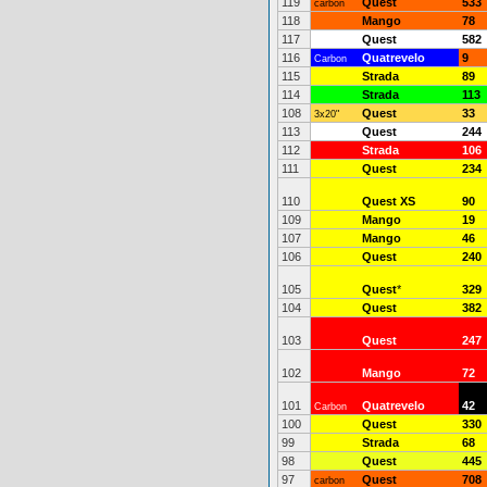
119
Quest
533
carbon
118
Mango
78
117
Quest
582
116
Quatrevelo
9
Carbon
115
Strada
89
114
Strada
113
108
Quest
33
3x20"
113
Quest
244
112
Strada
106
111
Quest
234
110
Quest XS
90
109
Mango
19
107
Mango
46
106
Quest
240
105
Quest
*
329
104
Quest
382
103
Quest
247
102
Mango
72
101
Quatrevelo
42
Carbon
100
Quest
330
99
Strada
68
98
Quest
445
97
Quest
708
carbon