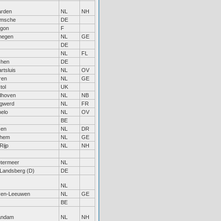
rden
NL
NH
amsche
DE
gon
F
megen
NL
GE
DE
NL
FL
chen
DE
rtsluis
NL
OV
ren
NL
GE
tol
UK
dhoven
NL
NB
gwerd
NL
FR
elo
NL
OV
BE
sen
NL
DR
nhem
NL
GE
Rijp
NL
NH
termeer
NL
 Landsberg (D)
DE
NL
ven-Leeuwen
NL
GE
BE
andam
NL
NH