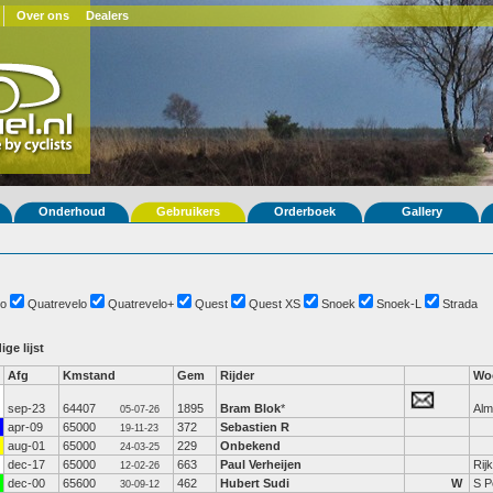
Over ons
Dealers
Onderhoud
Gebruikers
Orderboek
Gallery
o
Quatrevelo
Quatrevelo+
Quest
Quest XS
Snoek
Snoek-L
Strada
ige lijst
Afg
Kmstand
Gem
Rijder
Wo
sep-23
64407
1895
Bram Blok
*
Alm
05-07-26
apr-09
65000
372
Sebastien R
19-11-23
aug-01
65000
229
Onbekend
24-03-25
dec-17
65000
663
Paul Verheijen
Rij
12-02-26
dec-00
65600
462
Hubert Sudi
W
S P
30-09-12