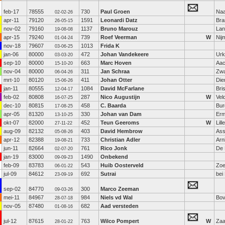
feb-17
78555
730
Paul Groen
Naa
02-02-26
apr-11
79120
1591
Leonardi Datz
Br
26-05-15
nov-02
79160
1137
Bruno Marouz
Lan
19-08-08
apr-15
79240
739
Roef Veerman
W
Nij
01-04-24
nov-18
79607
1013
Frida K
03-06-25
jan-06
80000
472
Johan Vandekeere
Urk
03-03-20
sep-10
80000
663
Marc Hoven
Aa
15-10-20
nov-04
80000
311
Jan Schraa
Zwa
06-04-26
mrt-10
80120
411
Johan Otter
Die
15-06-26
jan-11
80555
1084
David McFarlane
Bris
12-04-17
feb-02
80808
287
Nico Augustijn
W
Vel
16-07-25
dec-10
80815
458
C. Baarda
Bur
17-08-25
apr-05
81320
330
Johan van Dam
Erm
13-10-25
okt-07
82000
452
Teun Geeroms
W
Lille
27-11-22
aug-09
82132
403
David Hembrow
As
05-08-26
apr-12
82388
733
Christian Adler
Ar
19-08-21
jun-11
82664
761
Rico Jonk
De 
02-07-20
jan-19
83000
1490
Onbekend
09-09-23
feb-09
83783
543
Huib Oosterveld
Zoe
06-01-22
jul-09
84612
692
Sutrai
bei
23-09-19
sep-02
84770
300
Marco Zeeman
09-03-26
mei-11
84967
984
Niels vd Wal
Bo
28-07-18
nov-05
87480
682
Aad versteden
01-08-16
jul-12
87615
763
Wilco Pompert
W
Za
28-01-22