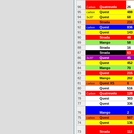
96
Quatrevelo
26
Carbon
95
Quest
488
carbon
94
Quest
68
3x20"
93
Strada
216
92
Quest
836
carbon
91
Quest
143
90
Strada
48
89
Mango
58
88
Strada
16
87
Strada
63
86
Quest
45
3x20"
85
Quest
452
84
Mango
70
83
Quest
215
82
Mango
202
81
Quest XS
6
carbon
80
Quest
516
79
Quatrevelo
128
Carbon
78
Quest
303
77
Quest
336
76
Mango
2
75
Quest
507
carbon
74
Quest
136
73
Strada
112