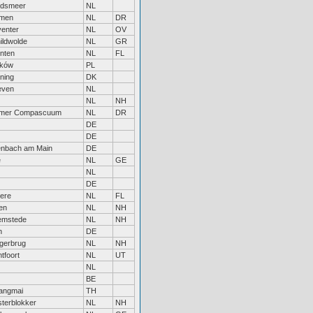
ndsmeer
NL
men
NL
DR
enter
NL
OV
ildwolde
NL
GR
nten
NL
FL
aków
PL
ning
DK
even
NL
NL
NH
mer Compascuum
NL
DR
DE
DE
enbach am Main
DE
e
NL
GE
NL
DE
ere
NL
FL
en
NL
NH
emstede
NL
NH
n
DE
gerbrug
NL
NH
tfoort
NL
UT
NL
BE
angmai
TH
terblokker
NL
NH