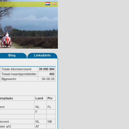
Blog
Links&Info
Totale kilometerstand:
39 095 984
Totaal maandgemiddelde:
482
Bijgewerkt:
06-08-26
onplaats
Land
Prv
ere
NL
FL
F
kevoort
NL
NB
eter a/O
AT