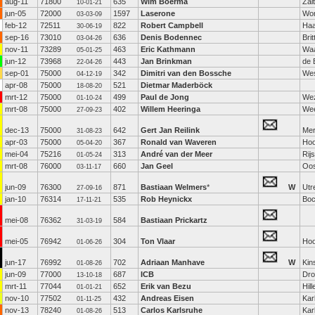
aug-11
71800
635
Wim Boerma
Zal
10-01-21
jun-05
72000
1597
Laserone
Wo
03-03-09
feb-12
72511
822
Robert Campbell
Haa
30-06-19
sep-16
73010
636
Denis Bodennec
Bri
03-04-26
nov-11
73289
463
Eric Kathmann
Waa
05-01-25
jun-12
73968
443
Jan Brinkman
de 
22-04-26
sep-01
75000
342
Dimitri van den Bossche
Wes
04-12-19
apr-08
75000
521
Dietmar Maderböck
18-08-20
mrt-12
75000
499
Paul de Jong
We
01-10-24
mrt-08
75000
402
Willem Heeringa
We
27-09-23
dec-13
75000
642
Gert Jan Reilink
Me
31-08-23
apr-03
75000
367
Ronald van Waveren
Hoo
05-04-20
mei-04
75216
313
André van der Meer
Rij
01-05-24
mrt-08
76000
660
Jan Geel
Oo
03-11-17
jun-09
76300
871
Bastiaan Welmers
*
W
Utr
27-09-16
jan-10
76314
535
Rob Heynickx
Boc
17-11-21
mei-08
76362
584
Bastiaan Prickartz
31-03-19
mei-05
76942
304
Ton Vlaar
Hoo
01-06-26
jun-17
76992
702
Adriaan Manhave
W
Kin
01-08-26
jun-09
77000
687
ICB
Dro
13-10-18
mrt-11
77044
652
Erik van Bezu
Hil
01-01-21
nov-10
77502
432
Andreas Eisen
Kar
01-11-25
nov-13
78240
513
Carlos Karlsruhe
Kar
01-08-26