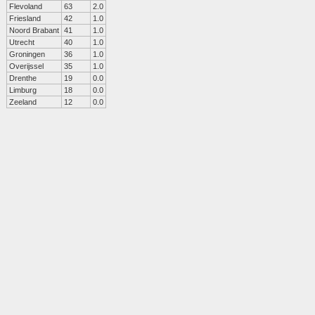
Flevoland
63
2.0
Friesland
42
1.0
Noord Brabant
41
1.0
Utrecht
40
1.0
Groningen
36
1.0
Overijssel
35
1.0
Drenthe
19
0.0
Limburg
18
0.0
Zeeland
12
0.0