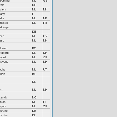
tbommel
NL
GE
rms
DE
rlem
NL
NH
ttany
F
lre
NL
NB
Blesse
NL
FR
tdorpe
DE
zep
NL
OV
esp
NL
NH
rksem
BE
fddorp
NL
NH
soord
NL
ZH
stwoud
NL
NH
echt
NL
UT
holt
BE
NL
rn
NL
NH
sarvik
NO
nten
NL
FL
legom
NL
ZH
lsruhe
DE
lsruhe
DE