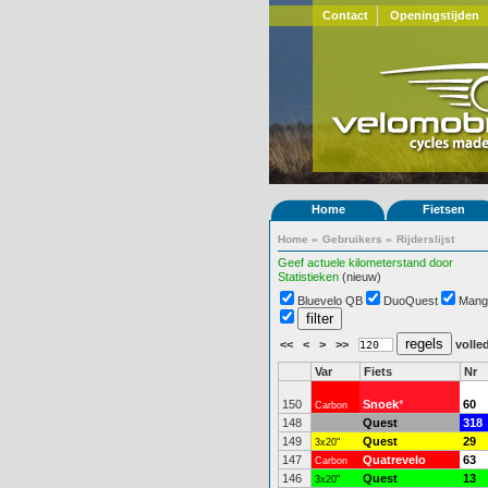
Contact
Openingstijden
Home
Fietsen
Home
»
Gebruikers
»
Rijderslijst
Geef actuele kilometerstand door
Statistieken
(nieuw)
Bluevelo QB
DuoQuest
Mang
<<
<
>
>>
volled
Var
Fiets
Nr
150
Snoek
*
60
Carbon
148
Quest
318
149
Quest
29
3x20"
147
Quatrevelo
63
Carbon
146
Quest
13
3x20"