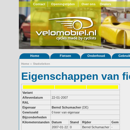
Contact
Openingstijden
Over ons
Dealers
Home
Fietsen
Onderhoud
Gebrui
Home
»
Statistieken
Eigenschappen van fi
Variant
Afleverdatum
22-01-2007
RAL
Eigenaar
Bernd Schumacher
(DE)
Gewisseld
0 keer van eigenaar
Bijzonderheden
Kilometerstanden
Datum
Stand
Rijder
Gem
2007-01-22
0
Bernd Schumacher
-