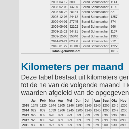
2007-04-12
3000
Bernd Schumacher
1141
2008-02-05
14700
Bernd Schumacher
1190
2008-08-25
20154
Bernd Schumacher
821
2008-12-06
24412
Bernd Schumacher
1257
2009-04-01
27745
Bernd Schumacher
874
2009-09-01
32102
Bernd Schumacher
866
2009-11-02
34421
Bernd Schumacher
1137
2009-12-05
35840
Bernd Schumacher
1308
2014-03-21
82800
Bernd Schumacher
912
2016-01-27
110000
Bernd Schumacher
1222
Totaal gemiddelde:
1016
Kilometers per maand
Deze tabel bestaat uit kilometers g
tot de 1e van de volgende maand. He
waarden afgeleid van de opgegeven
Jan
Feb
Maa
Apr
Mei
Jun
Jul
Aug
Sept
Okt
Nov
2015
1245
1125
1244
1205
1246
1205
1246
1245
1205
1248
1205
2014
929
839
1039
1206
1245
1205
1246
1245
1206
1247
1205
2013
929
839
928
899
929
899
929
929
899
930
900
2012
929
869
928
899
929
899
929
929
899
930
899
2011
930
839
927
899
929
899
929
929
900
930
899