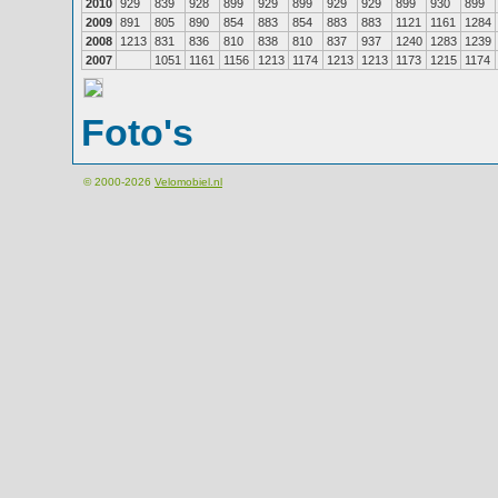
2010
929
839
928
899
929
899
929
929
899
930
899
2009
891
805
890
854
883
854
883
883
1121
1161
1284
2008
1213
831
836
810
838
810
837
937
1240
1283
1239
2007
1051
1161
1156
1213
1174
1213
1213
1173
1215
1174
Foto's
© 2000-2026
Velomobiel.nl